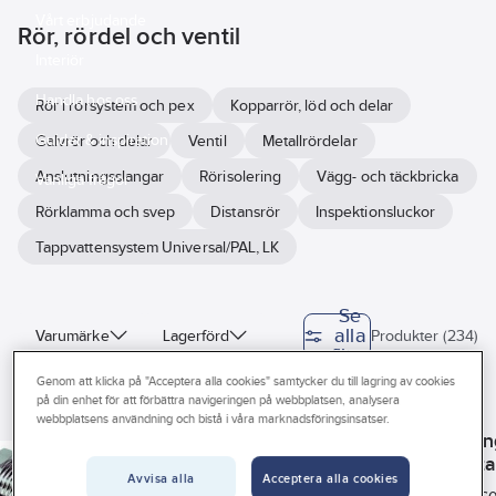
Vårt erbjudande
Rör, rördel och ventil
Interiör
Handla hos oss
Rör i rörsystem och pex
Kopparrör, löd och delar
Guider & inspiration
Galvrör och delar
Ventil
Metallrördelar
Anslutningsslangar
Rörisolering
Vägg- och täckbricka
Vanliga frågor
Rörklamma och svep
Distansrör
Inspektionsluckor
Tappvattensystem Universal/PAL, LK
Se
alla
Varumärke
Lagerförd
Produkter (234)
filter
Har miljövarudeklaration (EPD)
Genom att klicka på "Acceptera alla cookies" samtycker du till lagring av cookies
på din enhet för att förbättra navigeringen på webbplatsen, analysera
EZZE
webbplatsens användning och bistå i våra marknadsföringsinsatser.
Byggvarubedömningen
EZZE
EZZE
EZZE
Bussnin
Lock av
Sexkantsnipplar
Sexkantsnipplar
av metal
metall, inv gg
av metall, utv
Sunda hus
av metall, utv
Avvisa alla
Acceptera alla cookies
utv- inv
Art
med
gg
Art