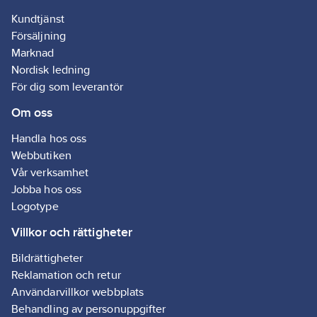
rörisolerin
Kundtjänst
Mörkgrå p
Försäljning
till Climafl
Armaflex 
Marknad
Tubolit
Nordisk ledning
rörisolerin
För dig som leverantör
Ljusgrå pa
bra till Pol
Om oss
och Tuboli
Tejpen ka
Handla hos oss
användas
benskydds
Webbutiken
Vår verksamhet
Jobba hos oss
Logotype
Villkor och rättigheter
Bildrättigheter
Reklamation och retur
Användarvillkor webbplats
Behandling av personuppgifter