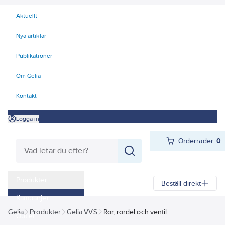
Aktuellt
Nya artiklar
Publikationer
Om Gelia
Kontakt
Logga in
Orderrader:
0
Produkter
Beställ direkt
Kampanjer
Gelia
Produkter
Gelia VVS
Rör, rördel och ventil
Outlet