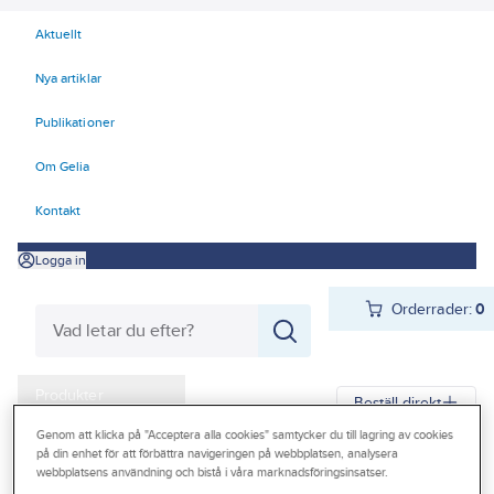
Aktuellt
Nya artiklar
Publikationer
Om Gelia
Kontakt
Logga in
Orderrader:
0
Produkter
Beställ direkt
Kampanjer
Genom att klicka på "Acceptera alla cookies" samtycker du till lagring av cookies
på din enhet för att förbättra navigeringen på webbplatsen, analysera
Gelia
Produkter
Gelia VVS
Rör, rördel och ventil
Metallrördelar
webbplatsens användning och bistå i våra marknadsföringsinsatser.
Outlet