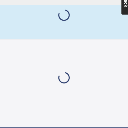
Förnicklad
RSK
nummer:
4464822