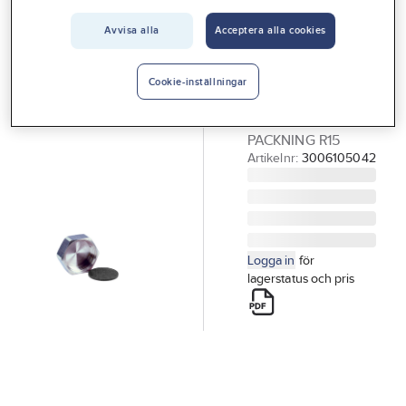
Vårt erbjudande
EZZE
Avvisa alla
Acceptera alla cookies
Lock av
Interiör
metall, inv gg
Handla hos oss
Cookie-inställningar
med packning
Guider & inspiration
LOCK MED
PACKNING R15
Vanliga frågor
Artikelnr:
3006105042
Logga in
för
lagerstatus och pris