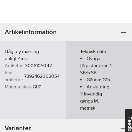
Artikelinformation
I låg bly mässing
Teknisk data
enligt 4ms.
Övriga
Artikelnr:
3006105042
förp.storlekar:
1
Ean
SB/5 SB
7392462002054
artikelnr:
Gänga:
G15
Materialklass
GI10
Anslutning
1:
Invändig
gänga M,
metrisk
Material:
Feedba
Mässing
Varianter
Ytskydd: