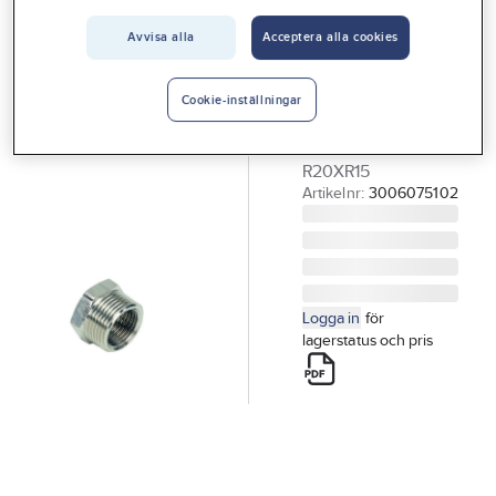
Vårt erbjudande
EZZE
Avvisa alla
Acceptera alla cookies
Bussningar av
Interiör
metall, utv- inv
Handla hos oss
Cookie-inställningar
gg
Guider & inspiration
METALL-BUSSNING
R20XR15
Vanliga frågor
Artikelnr:
3006075102
Logga in
för
lagerstatus och pris