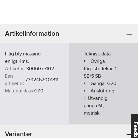
Artikelinformation
I låg bly mässing
Teknisk data
enligt 4ms.
Övriga
Artikelnr:
3006075102
förp.storlekar:
1
Ean
SB/5 SB
7392462001811
artikelnr:
Gänga:
G20
Materialklass
GI10
Anslutning
1:
Utvändig
gänga M,
metrisk
Anslutning
Feedba
2:
Invändig
Varianter
gänga M,