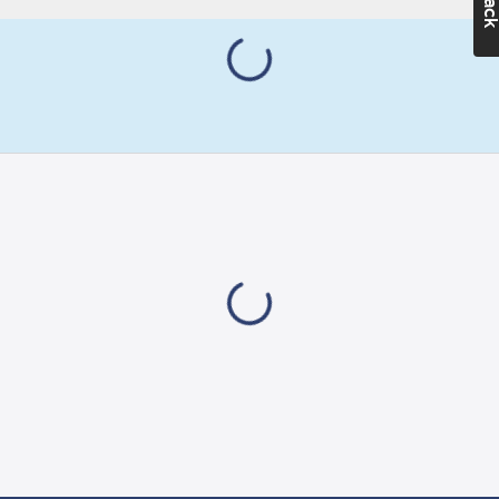
metrisk
Gängad
anslutning:
G15
Form:
Rak
Material:
Mässing
Ytskydd:
Förnicklad