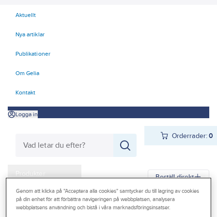
Aktuellt
Nya artiklar
Publikationer
Om Gelia
Kontakt
Logga in
Orderrader:
0
Produkter
Beställ direkt
Kampanjer
Genom att klicka på "Acceptera alla cookies" samtycker du till lagring av cookies
på din enhet för att förbättra navigeringen på webbplatsen, analysera
Gelia
Produkter
Gelia VVS
Rör, rördel och ventil
Metallrördelar
webbplatsens användning och bistå i våra marknadsföringsinsatser.
Outlet