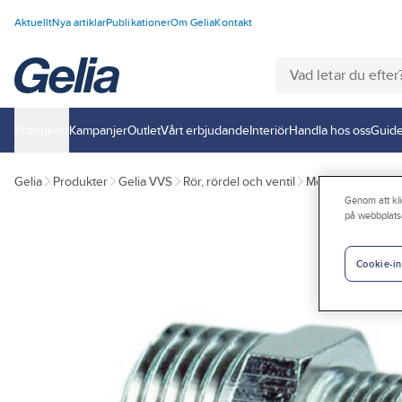
Aktuellt
Nya artiklar
Publikationer
Om Gelia
Kontakt
Produkter
Kampanjer
Outlet
Vårt erbjudande
Interiör
Handla hos oss
Guide
Gelia
Produkter
Gelia VVS
Rör, rördel och ventil
Metallrördelar
Genom att kli
på webbplats
Cookie-in