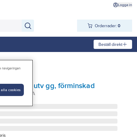
Logga in
Orderrader:
0
Beställ direkt
ra navigeringen
av metall, utv gg, förminskad
 alla cookies
XR10 UTV GÄNGA
pris