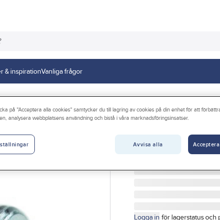
r & inspiration
Vanliga frågor
cka på "Acceptera alla cookies" samtycker du till lagring av cookies på din enhet för att förbätt
en, analysera webbplatsens användning och bistå i våra marknadsföringsinsatser.
EZZE
Sexkantsnipplar 
Avvisa alla
Acceptera
ställningar
METALL-DUBBELNI R15
Artikelnr:
3006069122
Logga in
för lagerstatus och 