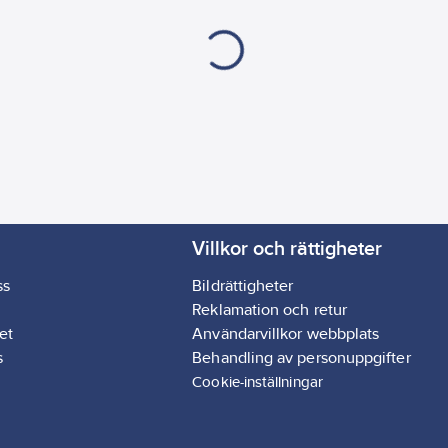
Villkor och rättigheter
ss
Bildrättigheter
Reklamation och retur
et
Användarvillkor webbplats
s
Behandling av personuppgifter
Cookie-inställningar