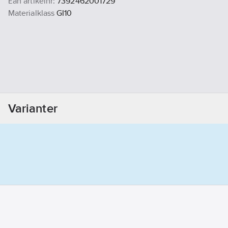
Ean artikelnr:
7392462001729
Materialklass
GI10
Varianter