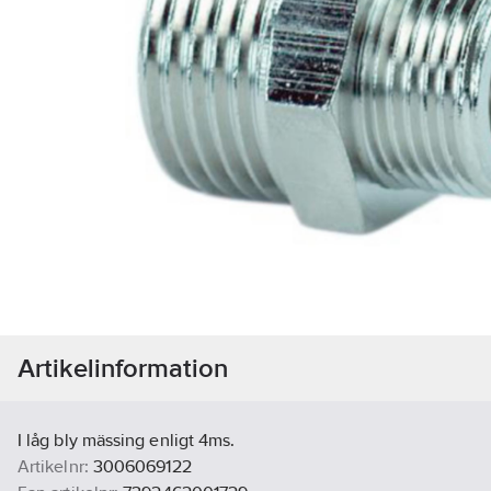
Artikelinformation
I låg bly mässing enligt 4ms.
Artikelnr:
3006069122