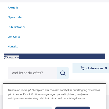
Aktuellt
Nya artiklar
Publikationer
Om Gelia
Kontakt
Logga in
Orderrader:
0
Produkter
Beställ direkt
Genom att klicka på "Acceptera alla cookies" samtycker du till lagring av cookies
på din enhet för att förbättra navigeringen på webbplatsen, analysera
Kampanjer
webbplatsens användning och bistå i våra marknadsföringsinsatser.
Gelia
Produkter
Gelia Verktyg, maskiner & hantering
Outlet
Skärande verktyg