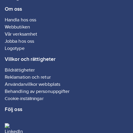
man lösgör
Om oss
skruven på
höljets topp.
Reservstämplar
Handla hos oss
säljes separat.
Webbutiken
Vår verksamhet
Jobba hos oss
Logotype
Villkor och rättigheter
Bildrättigheter
Reklamation och retur
Användarvillkor webbplats
Behandling av personuppgifter
Cookie-inställningar
Följ oss