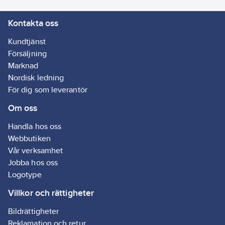
ytterdiameter 85 mm.
Kontakta oss
Centrumborr 8 mm.
Artikelnr:
4001137751
Kundtjänst
Ean
Försäljning
7392324800279
artikelnr:
Marknad
Materialklass
GG63
Nordisk ledning
För dig som leverantör
Om oss
Handla hos oss
Webbutiken
Vår verksamhet
Jobba hos oss
Logotype
Villkor och rättigheter
Bildrättigheter
Reklamation och retur