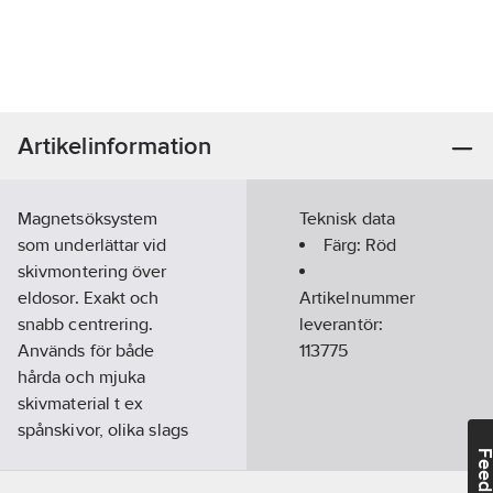
Artikelinformation
Magnetsöksystem
Teknisk data
som underlättar vid
Färg:
Röd
skivmontering över
eldosor. Exakt och
Artikelnummer
snabb centrering.
leverantör:
Används för både
113775
hårda och mjuka
skivmaterial t ex
spånskivor, olika slags
boardskivor, träpanel,
Feedba
perstorpsskivor,