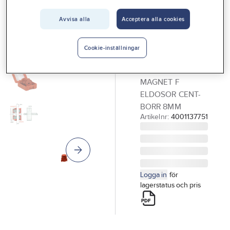
Vårt erbjudande
Avvisa alla
Acceptera alla cookies
Söksystem,
Interiör
Hole In One
Handla hos oss
Cookie-inställningar
SÖKSYSTEMSATS
Guider & inspiration
HOLE-IN-ONE
MAGNET F
Vanliga frågor
ELDOSOR CENT-
BORR 8MM
Artikelnr:
4001137751
Logga in
för
lagerstatus och pris