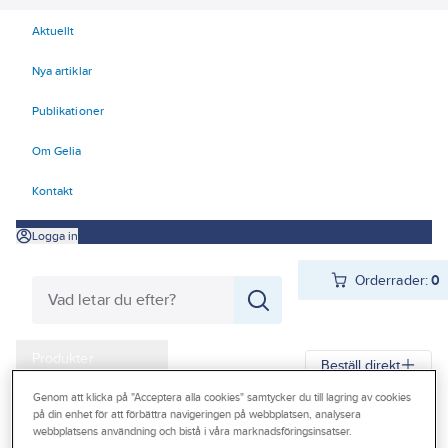
Aktuellt
Nya artiklar
Publikationer
Om Gelia
Kontakt
Logga in
Orderrader:
0
Produkter
Beställ direkt
Kampanjer
Genom att klicka på "Acceptera alla cookies" samtycker du till lagring av cookies
på din enhet för att förbättra navigeringen på webbplatsen, analysera
Gelia
Produkter
Gelia Verktyg, maskiner & hantering
Outlet
webbplatsens användning och bistå i våra marknadsföringsinsatser.
Skärande verktyg
Hålsåg och dosfräs med tillbehör