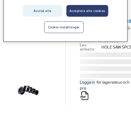
Vårt erbjudande
Avvisa alla
Acceptera alla cookies
GELIA
Interiör
Hålsågset/dosfrä
Handla hos oss
HÅLSÅG 5-DEL 60-67-74-
Cookie-inställningar
83-95MM
Guider & inspiration
Artikelnr:
4016048001
Lev.
HOLE SAW 5PC
Vanliga frågor
artikelnr:
Logga in
för lagerstatus och
pris