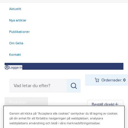
Aktuellt
Nya artiklar
Publikationer
Om Gelia
Kontakt
Logga in
Orderrader:
0
Produkter
Beställ direkt
Kampanjer
Genom att klicka på "Acceptera alla cookies" samtycker du till lagring av cookies
på din enhet för att förbättra navigeringen på webbplatsen, analysera
Gelia
Produkter
Gelia Verktyg, maskiner & hantering
Outlet
webbplatsens användning och bistå i våra marknadsföringsinsatser.
Skärande verktyg
Hålsåg och dosfräs med tillbehör