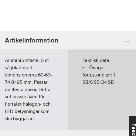
Artikelinformation
Aluminiumfäste. 5 st
Teknisk data
sågblad med
Övriga
dimensionerna 60-67-
förp.storlekar:
1
74-81-95 mm. Passar
SB/6 SB/24 SB
de flesta dosor. Detta
set passar även för
flertalet halogen- och
LED-belysningar som
ska byggas in.
Insexnyckel medföljer.
Feedba
Artikelnr:
4016048001