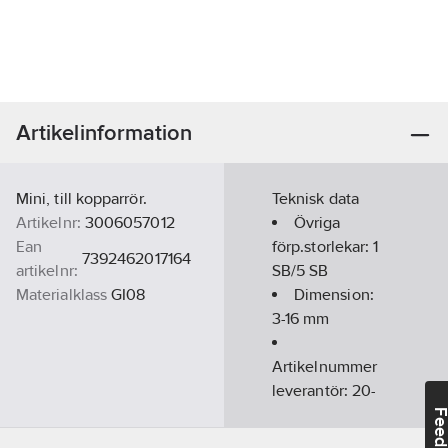
Artikelinformation
Mini, till kopparrör.
Teknisk data
Artikelnr:
3006057012
Övriga
Ean
förp.storlekar:
1
7392462017164
artikelnr:
SB/5 SB
Materialklass
GI08
Dimension:
3-16
mm
Artikelnummer
leverantör:
20-
505
Feedba