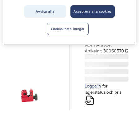
Vårt erbjudande
Avvisa alla
Acceptera alla cookies
GELIA
Interiör
Röravskärare
Handla hos oss
RÖRAVSKÄRARE
Cookie-inställningar
MINI 3-16MM TILL
Guider & inspiration
KOPPARRÖR
Vanliga frågor
Artikelnr:
3006057012
Logga in
för
lagerstatus och pris