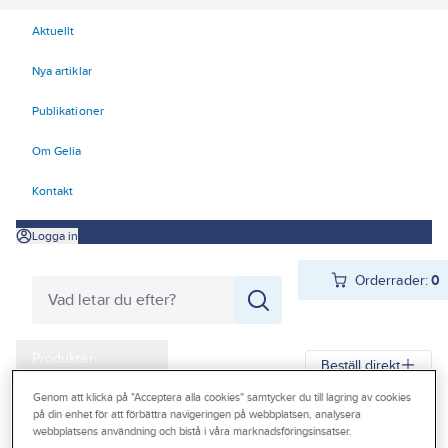
Aktuellt
Nya artiklar
Publikationer
Om Gelia
Kontakt
Logga in
Orderrader:
0
Produkter
Beställ direkt
Kampanjer
Genom att klicka på "Acceptera alla cookies" samtycker du till lagring av cookies
på din enhet för att förbättra navigeringen på webbplatsen, analysera
Gelia
Produkter
Gelia Verktyg, maskiner & hantering
Outlet
webbplatsens användning och bistå i våra marknadsföringsinsatser.
Skärande verktyg
Håltagning och röravskärare