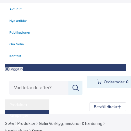
Aktuellt
Nya artiklar
Publikationer
Om Gelia
Kontakt
Logga in
Orderrader:
0
Produkter
Beställ direkt
Kampanjer
Gelia
Produkter
Gelia Verktyg, maskiner & hantering
Outlet
Handverktyg
Knivar