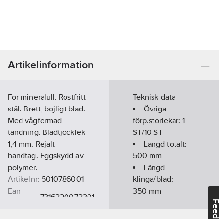
Artikelinformation
För mineralull. Rostfritt
Teknisk data
stål. Brett, böjligt blad.
Övriga
Med vågformad
förp.storlekar:
1
tandning. Bladtjocklek
ST/10 ST
1,4 mm. Rejält
Längd totalt:
handtag. Eggskydd av
500
mm
polymer.
Längd
Artikelnr:
5010786001
klinga/blad:
Ean
350
mm
7316220072301
artikelnr:
Feedba
Ägarens
Greppdesign:
1-