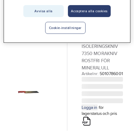
Vårt erbjudande
Avvisa alla
Acceptera alla cookies
MORAKNIV
Interiör
Isoleringskniv,
Handla hos oss
Morakniv
Cookie-inställningar
7350 (S)
Guider & inspiration
ISOLERINGSKNIV
Vanliga frågor
7350 MORAKNIV
ROSTFRI FÖR
MINERALULL
Artikelnr:
5010786001
Logga in
för
lagerstatus och pris