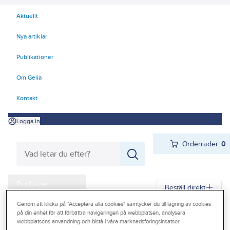
Aktuellt
Nya artiklar
Publikationer
Om Gelia
Kontakt
Logga in
Orderrader:
0
Produkter
Beställ direkt
Kampanjer
Genom att klicka på "Acceptera alla cookies" samtycker du till lagring av cookies
på din enhet för att förbättra navigeringen på webbplatsen, analysera
Gelia
Produkter
Gelia Verktyg, maskiner & hantering
Outlet
webbplatsens användning och bistå i våra marknadsföringsinsatser.
Handverktyg
Knivar