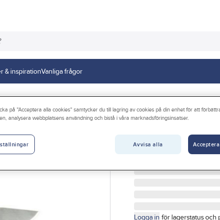
r & inspiration
Vanliga frågor
Knivar
cka på "Acceptera alla cookies" samtycker du till lagring av cookies på din enhet för att förbätt
en, analysera webbplatsens användning och bistå i våra marknadsföringsinsatser.
MORAKNIV
Friluftskniv, Mo
Avvisa alla
Acceptera
ställningar
SLIDKNIV OUTDOOR 20
Artikelnr:
5018980001
Logga in
för lagerstatus och 