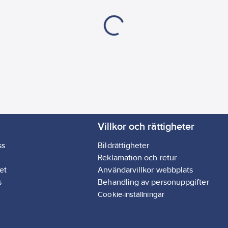
Villkor och rättigheter
ss
Bildrättigheter
Reklamation och retur
et
Användarvillkor webbplats
s
Behandling av personuppgifter
Cookie-inställningar