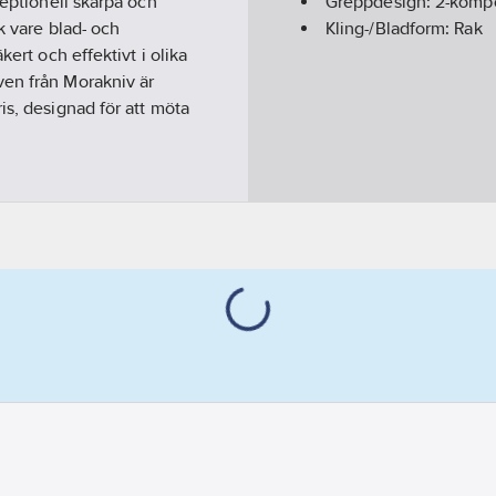
ceptionell skärpa och
Greppdesign:
2-komp
k vare blad- och
Kling-/Bladform:
Rak
kert och effektivt i olika
ven från Morakniv är
is, designad för att möta
orakniv inspirerats av sjön
om Mora, i hjärtat av
 Button System som gör
ndra. I denna
öld på knappen. I samma
om även erbjuder
ör att kopplas ihop med