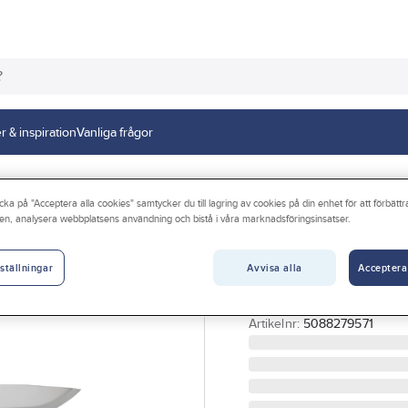
r & inspiration
Vanliga frågor
Knivar
cka på "Acceptera alla cookies" samtycker du till lagring av cookies på din enhet för att förbätt
en, analysera webbplatsens användning och bistå i våra marknadsföringsinsatser.
MORAKNIV
Allroundkniv, Mo
Avvisa alla
Acceptera
ställningar
Siljanblå/Dalar
SLIDKNIV MORAKNIV 51
Artikelnr:
5088279571