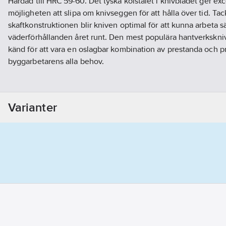
Härdad till HRC 59-60. Det tyska kolstålet i knivbladet ger ex
möjligheten att slipa om knivseggen för att hålla över tid. Tac
skaftkonstruktionen blir kniven optimal för att kunna arbeta sä
väderförhållanden året runt. Den mest populära hantverkskni
känd för att vara en oslagbar kombination av prestanda och pr
byggarbetarens alla behov.
Till tioårsjubileet av årets färg, Color of the Year (COY), har M
Siljans klarblå vatten och de dalaröda stugorna som finns runt
Varianter
Dalarna. Knivfodralet har en praktisk knapp, Morakniv Smart
att du kan fästa flera hantverksknivar för olika ändamål i vara
specialutgåva finns Dalarnas landskapsvapen i form av en sk
formsprutning får knivfodralet sitt integrerade bältes-clip, s
fästmöjlighet på arbetskläders verktygsknapp, i bältet eller f
en annan morakniv.
Artikelnr:
5088279571
Ean artikelnr:
7391846030201
Ägarens artikelnr:
78827957
Materialklass
G814