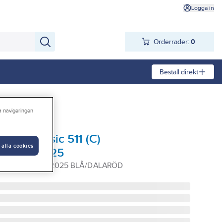
Logga in
Orderrader:
0
Beställ direkt
ra navigeringen
rakniv Basic 511 (C)
 alla cookies
öd, COY 2025
1 COY EDITION 2025 BLÅ/DALARÖD