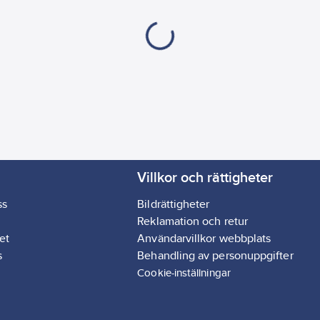
Villkor och rättigheter
ss
Bildrättigheter
Reklamation och retur
et
Användarvillkor webbplats
s
Behandling av personuppgifter
Cookie-inställningar