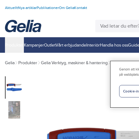
Aktuellt
Nya artiklar
Publikationer
Om Gelia
Kontakt
Produkter
Kampanjer
Outlet
Vårt erbjudande
Interiör
Handla hos oss
Guide
Gelia
Produkter
Gelia Verktyg, maskiner & hantering
Handverktyg
Genom att kli
på webbplats
Cookie-in