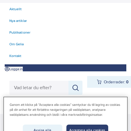
Aktuellt
Nya artiklar
Publikationer
Om Gelia
Kontakt
Logga in
Orderrader:
0
Produkter
Genom att klicka på "Acceptera alla cookies" samtycker du till lagring av cookies
Beställ direkt
på din enhet för att förbättra navigeringen på webbplatsen, analysera
webbplatsens användning och bistå i våra marknadsföringsinsatser.
Kampanjer
Gelia
Produkter
Gelia El
E-mobility
Outlet
Avvisa alla
Acceptera alla cookies