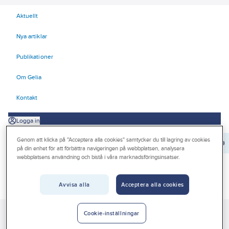
Aktuellt
Nya artiklar
Publikationer
Om Gelia
Kontakt
Logga in
Genom att klicka på "Acceptera alla cookies" samtycker du till lagring av cookies
Orderrader:
0
på din enhet för att förbättra navigeringen på webbplatsen, analysera
webbplatsens användning och bistå i våra marknadsföringsinsatser.
Produkter
Avvisa alla
Acceptera alla cookies
Beställ direkt
Kampanjer
Cookie-inställningar
Gelia
Produkter
Gelia El
E-mobility
Laddstationer fordon
Outlet