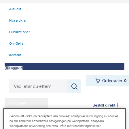
Aktuellt
Nya artiklar
Publikationer
Om Gelia
Kontakt
Logga in
Orderrader:
0
Produkter
Beställ direkt
Kampanjer
Genom att klicka på "Acceptera alla cookies" samtycker du till lagring av cookies
Gelia
Produkter
Gelia El
E-mobility
Tillbehör
på din enhet för att förbättra navigeringen på webbplatsen, analysera
Outlet
webbplatsens användning och bistå i våra marknadsföringsinsatser.