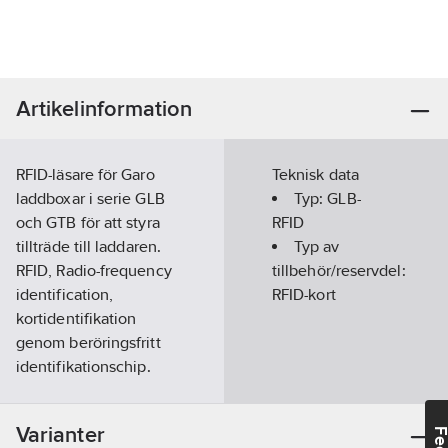
Artikelinformation
RFID-läsare för Garo
Teknisk data
laddboxar i serie GLB
Typ:
GLB-
och GTB för att styra
RFID
tillträde till laddaren.
Typ av
RFID, Radio-frequency
tillbehör/reservdel:
identification,
RFID-kort
kortidentifikation
genom beröringsfritt
identifikationschip.
RFID-läsaren kan läsa
RFID-brickor (taggar)
Varianter
som följer standarden