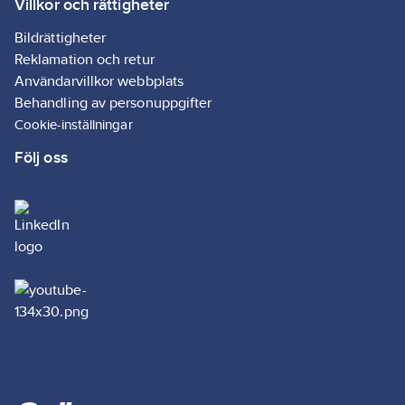
Villkor och rättigheter
och åskskydd samt
stadigt grepp och
stadigt grepp och
övervakning av
enkel hantering.
enkel hantering.
Bildrättigheter
temperaturen för
Kontakterna är i
Kontakterna är i
Reklamation och retur
säker och pålitlig
högkvalitativt ABS-
högkvalitativt ABS-
användning.
material för att få ett
material för att få ett
Användarvillkor webbplats
stilrent utseende och
stilrent utseende och
Behandling av personuppgifter
Kabeln är tillverkad av
bra egenskaper.
bra egenskaper.
Cookie-inställningar
TPU (termoplastisk
Kontaktdonen har
Kontaktdonen har
polyuretan) som ger
inbyggd smart teknik
inbyggd smart teknik
Följ oss
lätthanterlig och solid
som övervakar
som övervakar
kabel för alla miljöer. I
laddningssessionen
laddningssessionen
ledarna finns ren
och stoppar den vid för
och stoppar den vid för
koppar av högsta
hög temperatur.
hög temperatur.
kvalitet som bidrar till
Laddningssessionen
Laddningssessionen
enastående
återupptas när
återupptas när
laddningsegenskaper.
temperaturen är på en
temperaturen är på en
Den robusta designen
acceptabel nivå igen.
acceptabel nivå igen.
gör att kabeln klarar
sig även om man
En Mode 3 typ 2-kabel
En Mode 3 typ 2-kabel
skulle råka köra över
har en typ 2-kontakt på
har en typ 2-kontakt på
den med bilen.
ena sidan och bilens
ena sidan och bilens
Handtaget är
laddkontakt på den
laddkontakt på den
ergonomiskt utformat
andra sidan. Mode 3-
andra sidan. Mode 3-
för ett stadigt grepp
kablen ger dig säker
kablen ger dig säker
och enkel hantering.
laddning på tusentals
laddning på tusentals