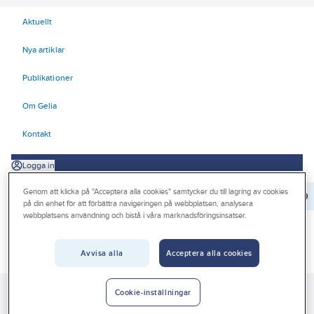
Aktuellt
Nya artiklar
Publikationer
Om Gelia
Kontakt
Logga in
Genom att klicka på "Acceptera alla cookies" samtycker du till lagring av cookies
Orderrader:
0
på din enhet för att förbättra navigeringen på webbplatsen, analysera
webbplatsens användning och bistå i våra marknadsföringsinsatser.
Produkter
Avvisa alla
Acceptera alla cookies
Beställ direkt
Kampanjer
Cookie-inställningar
Gelia
Produkter
Gelia El
E-mobility
Laddkablar fordon
Outlet