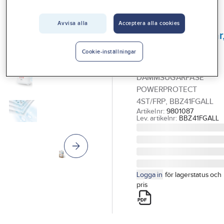
Vårt erbjudande
Avvisa alla
Acceptera alla cookies
BOSCH
Interiör
Dammsugarpåsar
Handla hos oss
PowerProtect
Cookie-inställningar
Type G ALL
Guider & inspiration
DAMMSUGARPÅSE
Vanliga frågor
POWERPROTECT
4ST/FRP, BBZ41FGALL
Artikelnr:
9801087
Lev. artikelnr:
BBZ41FGALL
Logga in
för lagerstatus och
pris