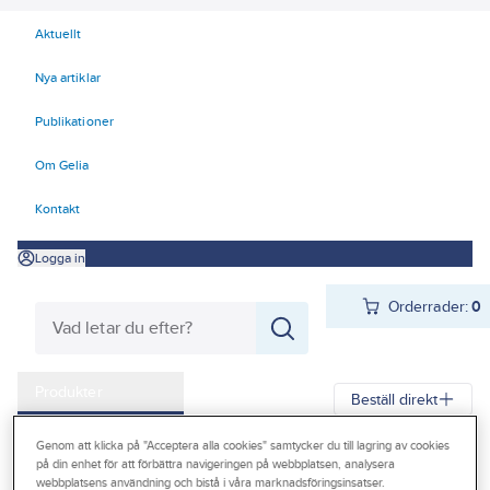
Aktuellt
Nya artiklar
Publikationer
Om Gelia
Kontakt
Logga in
Orderrader:
0
Produkter
Beställ direkt
Kampanjer
Genom att klicka på "Acceptera alla cookies" samtycker du till lagring av cookies
Gelia
Produkter
Vitvaror & Hemelektronik
Hushållsapparater
på din enhet för att förbättra navigeringen på webbplatsen, analysera
Outlet
webbplatsens användning och bistå i våra marknadsföringsinsatser.
Dammsugare
Påsar & filter