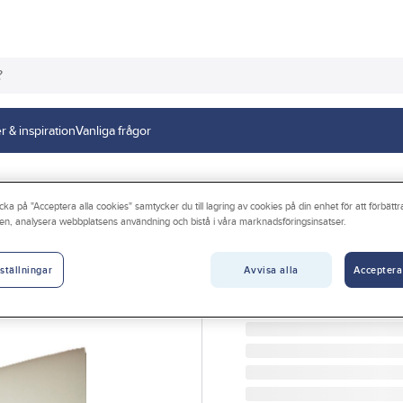
r & inspiration
Vanliga frågor
cka på "Acceptera alla cookies" samtycker du till lagring av cookies på din enhet för att förbätt
en, analysera webbplatsens användning och bistå i våra marknadsföringsinsatser.
DANMAT
Plastplåt vit, i r
Avvisa alla
Acceptera
ställningar
PLASTPLÅT DANMAT VIT
Artikelnr:
41300125
Lev. artikelnr:
00830351400