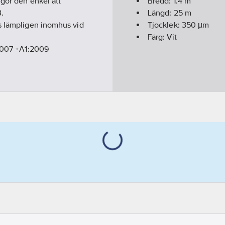
 gör den enkel att
Bredd:
1.4
m
.
Längd:
25
m
as lämpligen inomhus vid
Tjocklek:
350
µm
Färg:
Vit
:2007 +A1:2009