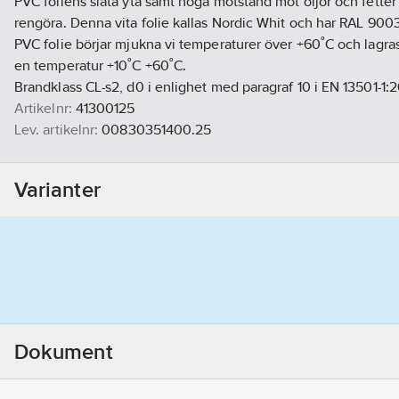
PVC foliens släta yta samt höga motstånd mot oljor och fetter
rengöra. Denna vita folie kallas Nordic Whit och har RAL 9003
PVC folie börjar mjukna vi temperaturer över +60˚C och lagr
en temperatur +10˚C +60˚C.
Brandklass CL-s2, d0 i enlighet med paragraf 10 i EN 13501-1
Artikelnr:
41300125
Lev. artikelnr:
00830351400.25
Materialklass
POF351
Varianter
Dokument