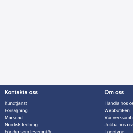
Kontakta oss
Om oss
Kundtjänst
Handla hos o
Försäljning
Webbutiken
Marknad
Vår verksamh
Nordisk ledning
Jobba hos os
För dig som leverantör
Logotype