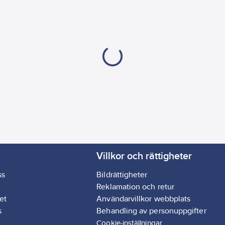
Villkor och rättigheter
ss
Bildrättigheter
Reklamation och retur
et
Användarvillkor webbplats
s
Behandling av personuppgifter
Cookie-inställningar