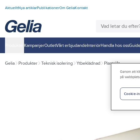
Aktuellt
Nya artiklar
Publikationer
Om Gelia
Kontakt
Produkter
Kampanjer
Outlet
Vårt erbjudande
Interiör
Handla hos oss
Guide
Gelia
Produkter
Teknisk isolering
Ytbeklädnad
Plastplåt
Genom att kli
på webbplats
Cookie-in