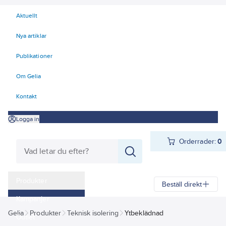
Aktuellt
Nya artiklar
Publikationer
Om Gelia
Kontakt
Logga in
Orderrader:
0
Produkter
Beställ direkt
Kampanjer
Gelia
Produkter
Teknisk isolering
Ytbeklädnad
Outlet