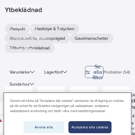
Vårt erbjudande
Ytbeklädnad
Interiör
Handla hos oss
Plastplåt
Plastböjar & T-stycken
Guider & inspiration
Aluminiumfolie, stuccopräglad
Gavelmanschetter
Tillbehör ytbeklädnad
Vanliga frågor
Se
alla
Varumärke
Lagerförd
Produkter (54)
filter
Sunda hus
DANMAT
DANMAT
DANMA
Isoleringstjocklek
Plastplåt
Plastböj
T-styc
Genom att klicka på "Acceptera alla cookies" samtycker du till lagring av cookies
vit, i rullar,
Danmat
Danm
Plasttejp PVC etab
på din enhet för att förbättra navigeringen på webbplatsen, analysera
Rördiameter
Vinkel
webbplatsens användning och bistå i våra marknadsföringsinsatser.
Danmat
90° Vit,
Grå
33946
Art
Art
Art
41300125
41150107
4114
nr:
nr:
nr:
snäppböj
Ytterdiameter
Längd
Art nr:
41600025
Plastplåt av
Färdiga
Färdiga 
Mjuk PVC-film med
Avvisa alla
Acceptera alla cookies
PVC, ISOTOP,
"snäpp"böjar
stycken
gummibaserat häftämne. God
+
5
Längd
Bredd
för
av plastplåt.
plastplåt