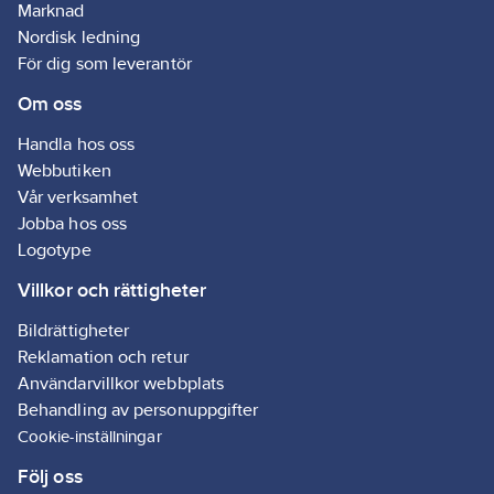
enlighet med
Marknad
påverkan och
påverkan och
påverkan och
påverkan 
paragraf 10 i
skapar ett
skapar ett
skapar ett
skapar ett
Nordisk ledning
EN 13501-
professionellt
professionellt
professionellt
professione
För dig som leverantör
1:2007
och enhetligt
och enhetligt
och enhetligt
och enhetl
+A1:2009
utseende på
utseende på
utseende på
utseende 
Om oss
både nya och
både nya och
både nya och
både nya 
befintliga
befintliga
befintliga
befintliga
Handla hos oss
installationer.
installationer.
installationer.
installation
Webbutiken
Vår verksamhet
Jobba hos oss
Logotype
Villkor och rättigheter
Bildrättigheter
Reklamation och retur
Användarvillkor webbplats
Behandling av personuppgifter
Cookie-inställningar
Följ oss