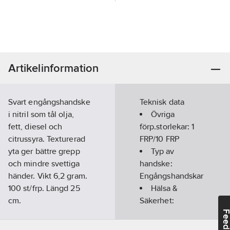
Artikelinformation
Svart engångshandske
Teknisk data
i nitril som tål olja,
Övriga
fett, diesel och
förp.storlekar:
1
citrussyra. Texturerad
FRP/10 FRP
yta ger bättre grepp
Typ av
och mindre svettiga
handske:
händer. Vikt 6,2 gram.
Engångshandskar
100 st/frp. Längd 25
Hälsa &
cm.
Säkerhet:
Standard:
Isocyanater
Feedba
Kat 3
Material: