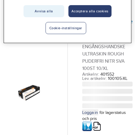
Vårt erbjudande
Avvisa alla
Acceptera alla cookies
WORKHAND
Interiör
Engångshandske
Handla hos oss
Ultraskin Rough
Cookie-inställningar
Nitril
Guider & inspiration
ENGÅNGSHANDSKE
Vanliga frågor
ULTRASKIN ROUGH
PUDERFRI NITR SVA
100ST 10/XL
Artikelnr:
401552
Lev. artikelnr:
100105-XL
Logga in
för lagerstatus
och pris