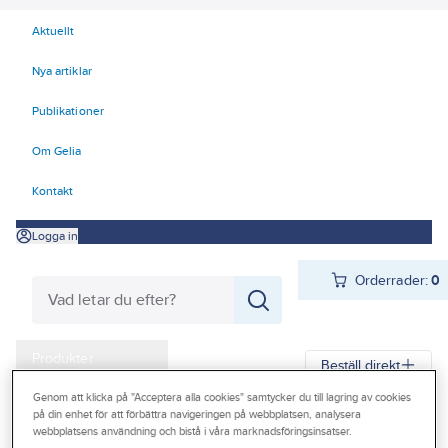
Aktuellt
Nya artiklar
Publikationer
Om Gelia
Kontakt
Logga in
Orderrader:
0
Produkter
Beställ direkt
Kampanjer
Genom att klicka på "Acceptera alla cookies" samtycker du till lagring av cookies
på din enhet för att förbättra navigeringen på webbplatsen, analysera
Gelia
Produkter
Personligt skydd
Handskar
Outlet
webbplatsens användning och bistå i våra marknadsföringsinsatser.
Engångs/Kemskyddshandskar
Engångshandskar