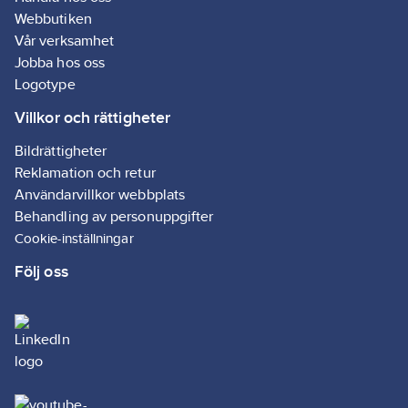
Standard: kat
ISO 21420:2
Webbutiken
EN374-1 201
Vår verksamhet
EN374-5 2016
Jobba hos oss
Logotype
Villkor och rättigheter
Bildrättigheter
Reklamation och retur
Användarvillkor webbplats
Behandling av personuppgifter
Cookie-inställningar
Följ oss