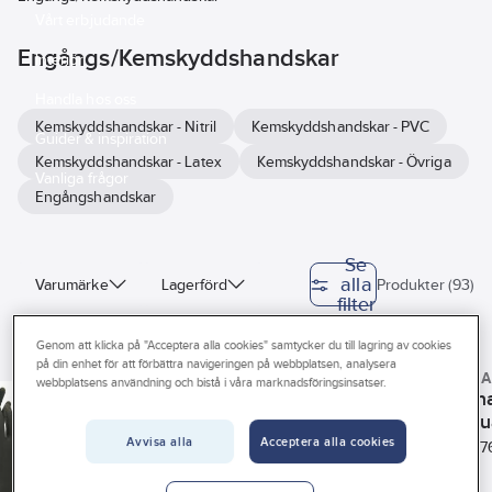
Vårt erbjudande
Engångs/Kemskyddshandskar
Interiör
Handla hos oss
Kemskyddshandskar - Nitril
Kemskyddshandskar - PVC
Guider & inspiration
Kemskyddshandskar - Latex
Kemskyddshandskar - Övriga
Vanliga frågor
Engångshandskar
Se
alla
Varumärke
Lagerförd
Produkter (93)
filter
Typ av handske
Genom att klicka på "Acceptera alla cookies" samtycker du till lagring av cookies
på din enhet för att förbättra navigeringen på webbplatsen, analysera
ANSELL
GUIDE
Hälsa & Säkerhet
SEMPERGU
webbplatsens användning och bistå i våra marknadsföringsinsatser.
Engångshandske
Kemskyddshandske
WORKHAND
Engångsh
Engångshandske
Ansell 93-732
Guide 4038
Handskstorlek
Sempergu
Ultraskin Rough
Microflex
Art nr:
874192
Art nr:
889445
Nitril Xper
Avvisa alla
Acceptera alla cookies
Art nr:
40147
Nitril
MICROFLEX®
Kemskyddshandskar mot
Art nr:
401551
Handskstorlek (US)
Storlek
Slitstark
MidKnight™ Touch 93-
olja, färg, lösningsmedel
Svart
engångshand