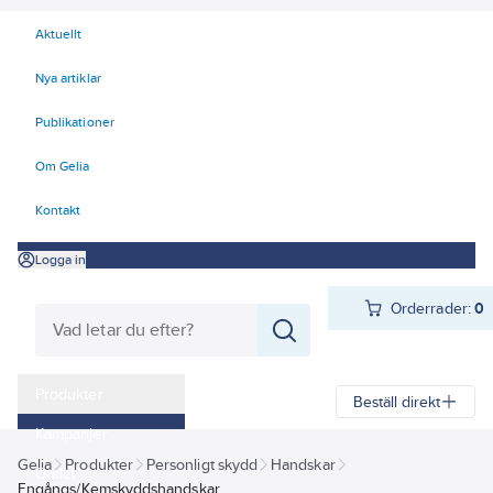
Aktuellt
Nya artiklar
Publikationer
Om Gelia
Kontakt
Logga in
Orderrader:
0
Produkter
Beställ direkt
Kampanjer
Gelia
Produkter
Personligt skydd
Handskar
Outlet
Engångs/Kemskyddshandskar