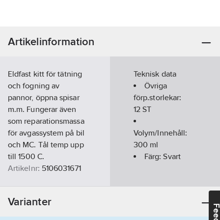
Artikelinformation
Eldfast kitt för tätning
Teknisk data
och fogning av
Övriga
pannor, öppna spisar
förp.storlekar:
m.m. Fungerar även
12 ST
som reparationsmassa
för avgassystem på bil
Volym/Innehåll:
och MC. Tål temp upp
300
ml
till 1500 C.
Färg:
Svart
Artikelnr:
5106031671
Ean
7311980118078
artikelnr:
Varianter
Ägarens
603167
artikelnr: