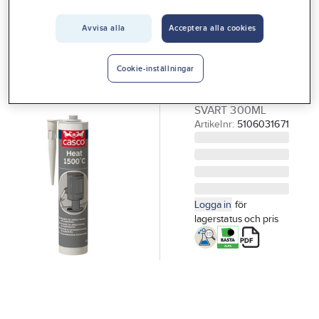
CASCO
Vårt erbjudande
Pannkitt,
Avvisa alla
Acceptera alla cookies
Casco Heat
Interiör
1500 C
Handla hos oss
Cookie-inställningar
PANNKITT HEAT
Guider & inspiration
1500 C CASCO
SVART 300ML
Vanliga frågor
Artikelnr:
5106031671
Logga in
för
lagerstatus och pris