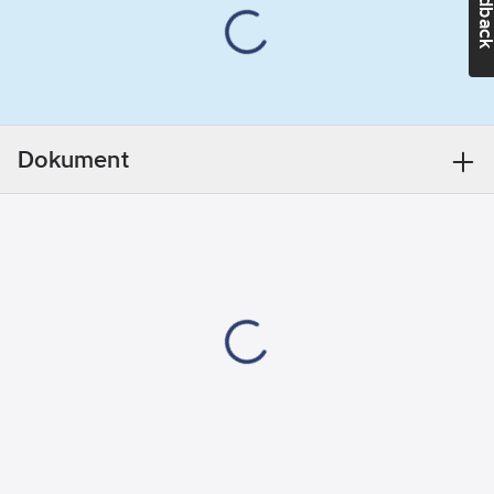
Feedba
Materialklass
GI53
Dokument