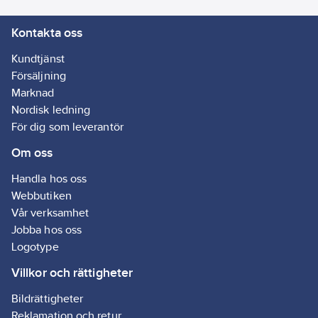
riva av för hand.
Kontakta oss
Artikelnr:
5001001161
Ean
Kundtjänst
3104739131800
artikelnr:
Försäljning
Ägarens
Marknad
411887
artikelnr:
Nordisk ledning
Materialklass
G891
För dig som leverantör
Om oss
Handla hos oss
Webbutiken
Vår verksamhet
Jobba hos oss
Logotype
Villkor och rättigheter
Bildrättigheter
Reklamation och retur