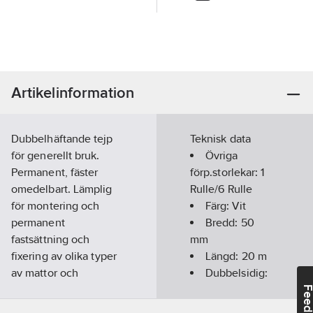
Artikelinformation
Dubbelhäftande tejp
Teknisk data
för generellt bruk.
Övriga
Permanent, fäster
förp.storlekar:
1
omedelbart. Lämplig
Rulle/6 Rulle
för montering och
Färg:
Vit
permanent
Bredd:
50
fastsättning och
mm
fixering av olika typer
Längd:
20
m
av mattor och
Dubbelsidig:
golvbeläggningar.
Ja
Feedba
Mattejp används som