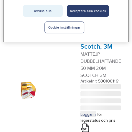
Vårt erbjudande
Avvisa alla
Acceptera alla cookies
3M
Interiör
Mattejp
Handla hos oss
permanent,
Cookie-inställningar
universal,
Guider & inspiration
Scotch, 3M
Vanliga frågor
MATTEJP
DUBBELHÄFTANDE
50 MM 20M
SCOTCH 3M
Artikelnr:
5001001161
Logga in
för
lagerstatus och pris