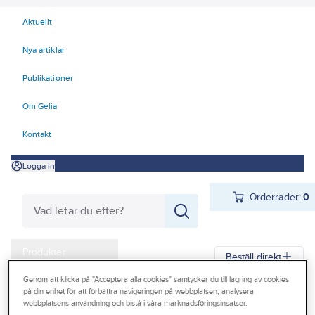
Aktuellt
Nya artiklar
Publikationer
Om Gelia
Kontakt
Logga in
Orderrader:
0
Produkter
Beställ direkt
Kampanjer
Genom att klicka på "Acceptera alla cookies" samtycker du till lagring av cookies
på din enhet för att förbättra navigeringen på webbplatsen, analysera
Gelia
Produkter
Gelia Fästmaterial
Tejp & Tätning
Outlet
webbplatsens användning och bistå i våra marknadsföringsinsatser.
Monteringstejp