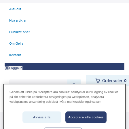
Aktuellt
Nya artiklar
Publikationer
Om Gelia
Kontakt
Logga in
Orderrader:
0
Genom att klicka på "Acceptera alla cookies" samtycker du till lagring av cookies
på din enhet för att förbättra navigeringen på webbplatsen, analysera
webbplatsens användning och bistå i våra marknadsföringsinsatser.
Produkter
Beställ direkt
Kampanjer
Avvisa alla
Acceptera alla cookies
Gelia
Produkter
Gelia Fästmaterial
Tejp & Tätning
Outlet
Monteringstejp