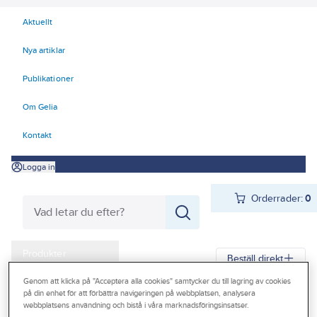
Aktuellt
Nya artiklar
Publikationer
Om Gelia
Kontakt
Logga in
Orderrader:
0
Produkter
Beställ direkt
Kampanjer
Genom att klicka på "Acceptera alla cookies" samtycker du till lagring av cookies
på din enhet för att förbättra navigeringen på webbplatsen, analysera
Gelia
Produkter
Gelia Fästmaterial
Tejp & Tätning
Outlet
webbplatsens användning och bistå i våra marknadsföringsinsatser.
El-, gäng- och isolertejp