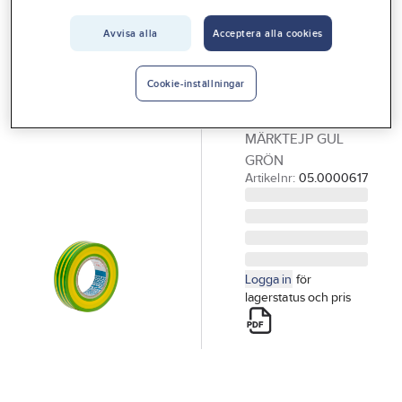
Vårt erbjudande
Avvisa alla
Acceptera alla cookies
GELIA
Interiör
Märktejp,
Handla hos oss
plasttejp,
Cookie-inställningar
Gelia
Guider & inspiration
MÄRKTEJP GUL
Vanliga frågor
GRÖN
Artikelnr:
05.0000617
Logga in
för
lagerstatus och pris