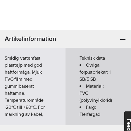
Artikelinformation
Smidig vattenfast
Teknisk data
plasttejp med god
Övriga
häftförmåga. Mjuk
förp.storlekar:
1
PVC-film med
SB/5 SB
gummibaserat
Material:
häftämne.
PVC
Temperaturområde
(polyvinylklorid)
-20°C till +80°C. För
Färg:
märkning av kabel,
Flerfärgad
dekoration, tätning
Bredd:
15
Feedba
med mera.
mm