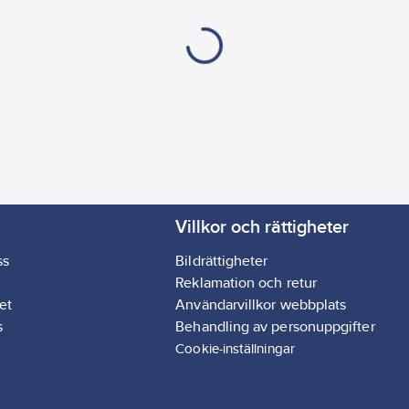
Villkor och rättigheter
ss
Bildrättigheter
Reklamation och retur
et
Användarvillkor webbplats
s
Behandling av personuppgifter
Cookie-inställningar