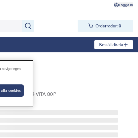
Logga in
Orderrader:
0
Beställ direkt
ra navigeringen
a Original
 alla cookies
AL MELITTA 1X4 VITA 80P