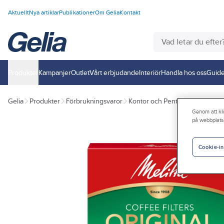
Aktuellt
Nya artiklar
Publikationer
Om Gelia
Kontakt
Produkter
Kampanjer
Outlet
Vårt erbjudande
Interiör
Handla hos oss
Guide
Gelia
Produkter
Förbrukningsvaror
Kontor och Pentry
Engångspr
Genom att kli
på webbplats
Cookie-in