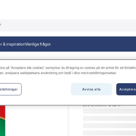
r & inspiration
Vanliga frågor
odukter
cka på "Acceptera alla cookies" samtycker du till lagring av cookies på din enhet för att förbätt
en, analysera webbplatsens användning och bistå i våra marknadsföringsinsatser.
MELITTA
Kaffefilter Melitt
Avvisa alla
Acceptera
ställningar
KAFFEFILTER 1X4 ORIGIN
Artikelnr:
750968
Lev. artikelnr:
94641