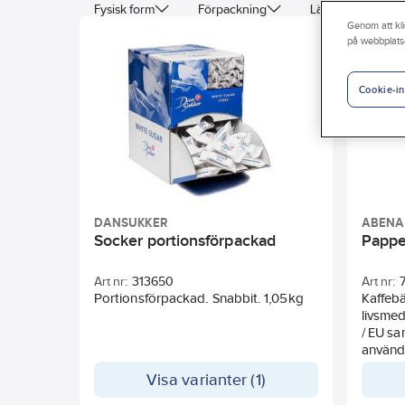
Fysisk form
Förpackning
Längd
Vik
Genom att kli
på webbplats
Färg
Cookie-in
DANSUKKER
ABENA
Socker portionsförpackad
Pappe
Art nr:
313650
Art nr:
Portionsförpackad. Snabbit. 1,05kg
Kaffebä
livsme
/ EU sa
använda
mikrovå
Visa varianter (1)
av livs
vid tem