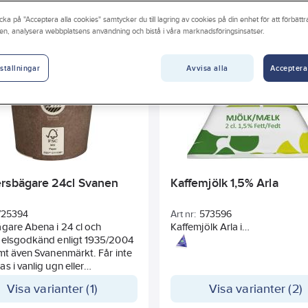
t
Bredd
Höjd
Detekterbar
Bladlängd
cka på "Acceptera alla cookies" samtycker du till lagring av cookies på din enhet för att förbätt
en, analysera webbplatsens användning och bistå i våra marknadsföringsinsatser.
Avvisa alla
Acceptera
ställningar
rsbägare 24cl Svanen
Kaffemjölk 1,5% Arla
725394
Art nr:
573596
gare Abena i 24 cl och
Kaffemjölk Arla i
delsgodkänd enligt 1935/2004
portionsförpackningar och ka
mt även Svanenmärkt. Får inte
förvaras i rumstemperatur och
s i vanlig ugn eller
slipper bli trångt i kylskåpet. E
gsugn. Avsedd för alla typer
på ett enkelt, snyggt och prakt
Visa varianter (1)
Visa varianter (2)
medel, förutom feta livsmedel
sätt. 2 cl och levereras
peraturer upp till 100 grader i
100st/förpackning.