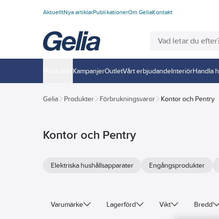
Aktuellt
Nya artiklar
Publikationer
Om Gelia
Kontakt
Produkter
Kampanjer
Outlet
Vårt erbjudande
Interiör
Handla h
Gelia
Produkter
Förbrukningsvaror
Kontor och Pentry
Kontor och Pentry
Elektriska hushållsapparater
Engångsprodukter
Varumärke
Lagerförd
Vikt
Bredd