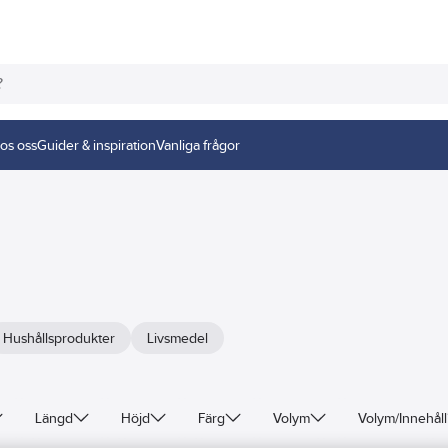
os oss
Guider & inspiration
Vanliga frågor
Hushållsprodukter
Livsmedel
Längd
Höjd
Färg
Volym
Volym/Innehåll