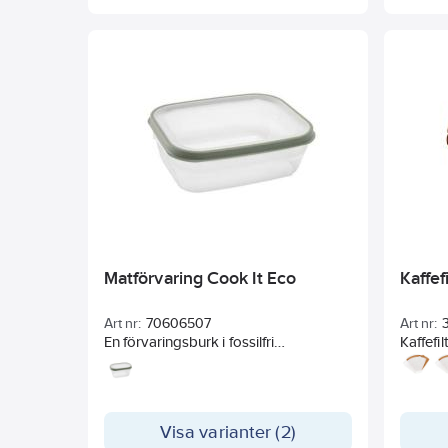
Matförvaring Cook It Eco
Kaffef
Art nr:
70606507
Art nr:
En förvaringsburk i fossilfri
Kaffefi
Polypropenplast som är certifierad
veckad
enligt ISCC och baserat på delvis
förnyelsebar råvara (biomassa) som
inte konkurrerar med
Visa varianter (2)
livsmedelsförsörjningen.