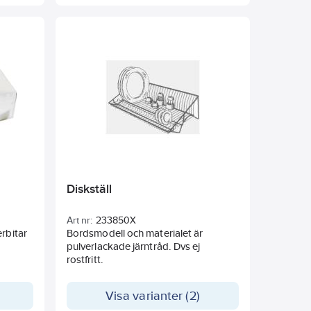
Diskställ
Art nr:
233850X
rbitar
Bordsmodell och materialet är
pulverlackade järntråd. Dvs ej
rostfritt.
Visa varianter (2)