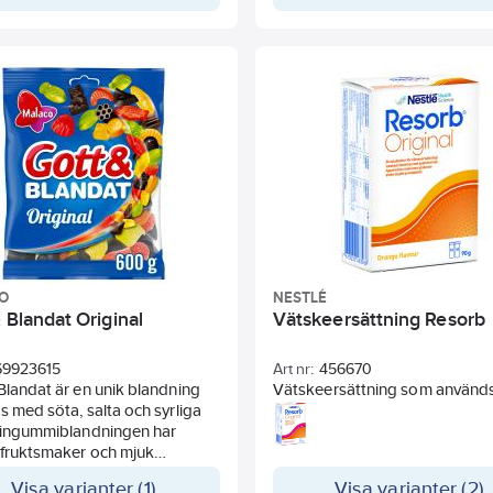
O
NESTLÉ
 Blandat Original
Vätskeersättning Resorb
69923615
Art nr:
456670
Blandat är en unik blandning
Vätskeersättning som används 
s med söta, salta och syrliga
tillföra vätska och salter.
 Vingummiblandningen har
Rekommenderas till vuxna och
 fruktsmaker och mjuk
från 3 år. Dosering: En brustabl
ens. I påsen finns även den
löses i 120 ml vatten. Finns i 
Visa varianter (1)
Visa varianter (2)