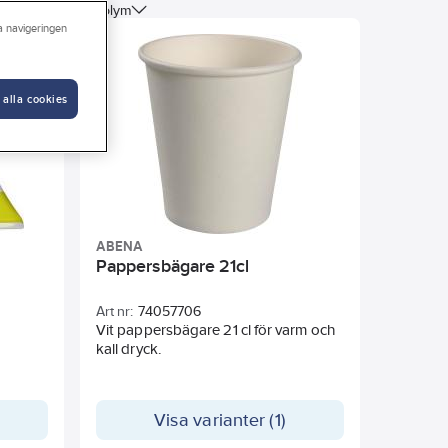
Material
Volym
ra navigeringen
 alla cookies
ABENA
Pappersbägare 21cl
Art nr:
74057706
Vit pappersbägare 21 cl för varm och
n
kall dryck.
 det
rbjuds
iskt
Visa varianter (1)