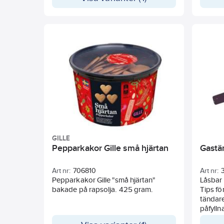
goda re
av de a
påsens 
smaker,
Innehå
glukoss
stärkel
stärkel
melass,
fuktig
(sorbito
oljor (k
färgämn
koncent
ytbeha
GILLE
stabili
Pepparkakor Gille små hjärtan
Gastä
Allerge
gluten.
Art nr:
706810
Art nr:
Pepparkakor Gille "små hjärtan"
Låsbar 
bakade på rapsolja. 425 gram.
Tips för
tändare
påfylln