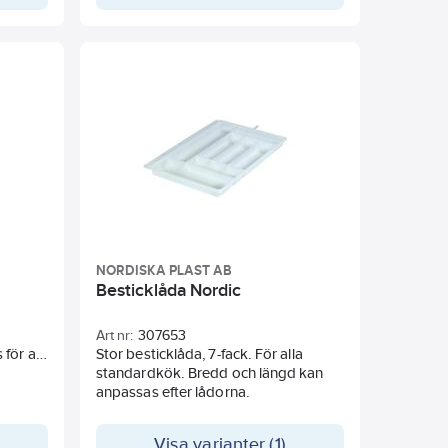
NORDISKA PLAST AB
Besticklåda Nordic
Art nr:
307653
för att
Stor besticklåda, 7-fack. För alla
standardkök. Bredd och längd kan
 barn
anpassas efter lådorna.
ett
smakerna
Visa varianter (1)