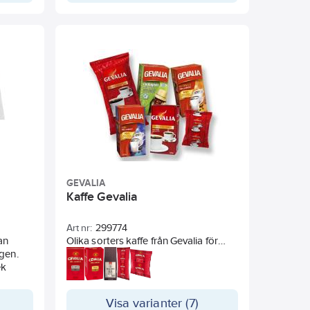
GEVALIA
Kaffe Gevalia
Art nr:
299774
an
Olika sorters kaffe från Gevalia för
igen.
brygg-, kok- och automat.
ek
Visa varianter (7)