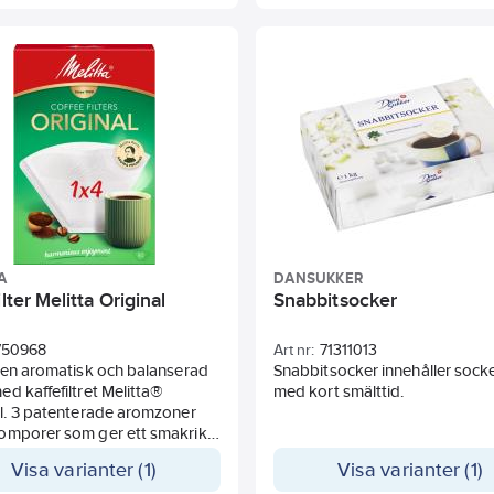
imme. Feta livsmedel vid
turer upp till 60 grader i max
r. Kan slängas med vanlig
savfall och även återanvändas
örbrännas. 50 st/kartong.
A
DANSUKKER
ilter Melitta Original
Snabbitsocker
750968
Art nr:
71311013
 en aromatisk och balanserad
Snabbitsocker innehåller socke
d kaffefiltret Melitta®
med kort smälttid.
l. 3 patenterade aromzoner
omporer som ger ett smakrikt
affe. 100 % komposterbar.
Visa varianter (1)
Visa varianter (1)