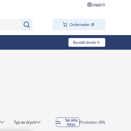
Logga in
Orderrader:
0
Beställ direkt
Se alla
Typ av dryck
Produkter (89)
filter