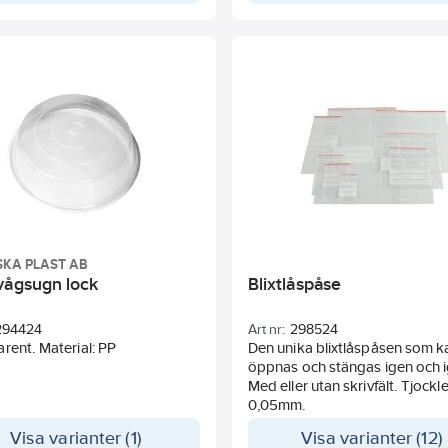
SKA PLAST AB
vågsugn lock
Blixtlåspåse
294424
Art nr:
298524
rent. Material: PP
Den unika blixtlåspåsen som k
öppnas och stängas igen och 
Med eller utan skrivfält. Tjockl
0,05mm.
Visa varianter (1)
Visa varianter (12)