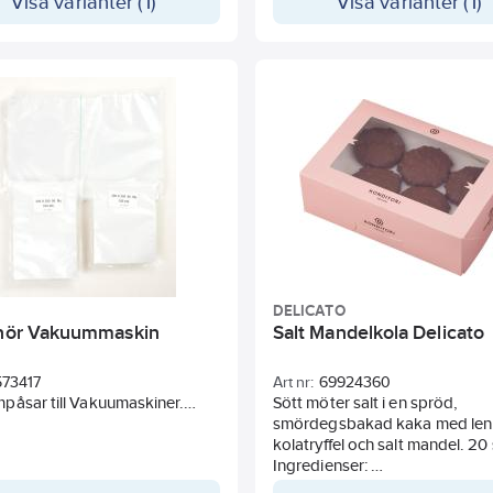
Visa varianter (1)
Visa varianter (1)
DELICATO
ehör Vakuummaskin
Salt Mandelkola Delicato
573417
Art nr:
69924360
påsar till Vakuumaskiner.
Sött möter salt i en spröd,
påsen är uppbyggd med 2
smördegsbakad kaka med len
l, polyethene och polyamid.
kolatryffel och salt mandel. 20 
d är ett material som i rätt
Ingredienser:
k (minst 20 my) sluter helt tätt
Socker, vegetabilisk olja (palm,