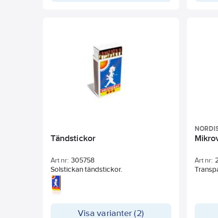
Förvaringsburken har snygg och
smart design i ett transparent
material som gör det enkelt att se
innehållet i burken. Tätslutande lock
med gummikant gör locket lätt att
öpnna och stänga. Burkarna travar
enkelt i varandra utan lock vilket
underlättar förvaring, och staplar
stadigt på varandra med lock.
Livsmedelsgodkänd och fri från BPA.
Klarar temperaturer från -40°C till
+120°C, vilket gör den väl lämpad för
maskindisk, micro och frys. Locket
bör öppnas innan uppvärmning i
NORDI
micro.
Tändstickor
Mikro
Art nr:
305758
Art nr:
Solstickan tändstickor.
Transpa
Visa varianter (2)