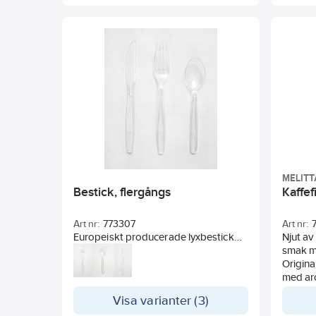
max 1 t
tempera
3 timma
hushåll
eller f
MELITT
Bestick, flergångs
Kaffef
Art nr:
773307
Art nr:
Europeiskt producerade lyxbestick
Njut av
tillverkade i plast som kan användas
smak me
flera gånger. Diskmaskinvänliga.
Origina
Certifierade av Svenska statens
med ar
forskningsinstitut för användning med
bryggk
Visa varianter (3)
livsmedel.