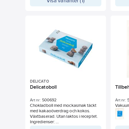
Visa varianter (1)
DELICATO
Delicatoboll
Tillb
Art nr:
500692
Art nr:
Chokladboll med mockasmak täckt
Vakuum
med kakaoöverdrag och kokos.
Vakuum
Växtbaserad. Utan laktos i receptet.
materia
Ingredienser:
Polyami
Socker, HAVREGRYN, vegetabilisk olja
tjockle