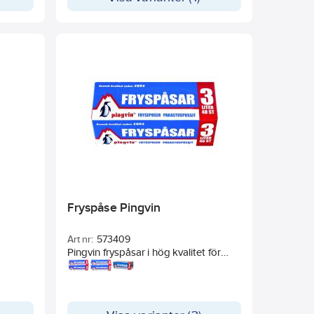
Fryspåse Pingvin
Art nr:
573409
Pingvin fryspåsar i hög kvalitet för
infrysning av alla slags livsmedel. För
bättre infrysningsfunktion, sug gärna
ur överbliven luft ur påsen innan
förslutning. Livsmedelsgodkända.