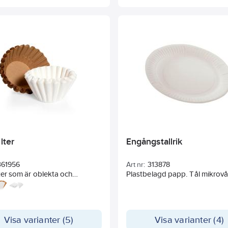
ilter
Engångstallrik
361956
Art nr:
313878
lter som är oblekta och
Plastbelagd papp. Tål mikrov
e.
Visa varianter (5)
Visa varianter (4)