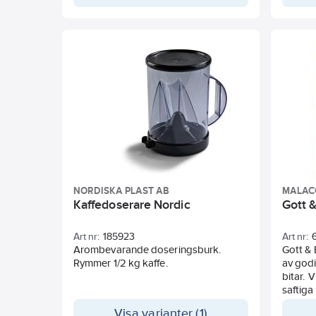
NORDISKA PLAST AB
MALAC
Kaffedoserare Nordic
Gott &
Art nr:
185923
Art nr:
Arombevarande doseringsburk.
Gott & 
Rymmer 1/2 kg kaffe.
av godi
bitar.
saftiga
konsist
Visa varianter (1)