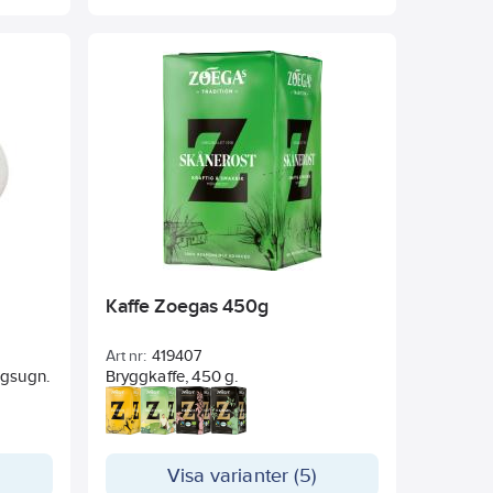
Kaffe Zoegas 450g
Art nr:
419407
ågsugn.
Bryggkaffe, 450 g.
Visa varianter (5)