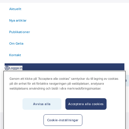
Aktuellt
Nya artiklar
Publikationer
Om Gelia
Kontakt
Logga in
Genom att klicka på "Acceptera alla cookies" samtycker du till lagring av cookies
Orderrader:
0
på din enhet för att förbättra navigeringen på webbplatsen, analysera
webbplatsens användning och bistå i våra marknadsföringsinsatser.
Produkter
Avvisa alla
Acceptera alla cookies
Beställ direkt
Kampanjer
Cookie-inställningar
Gelia
Produkter
Värme & Sanitet
Bad, Dusch, WC och möbler
Outlet
Rostfritt sanitet
Diskbänkar heltäckande
Diskbänkar Intra