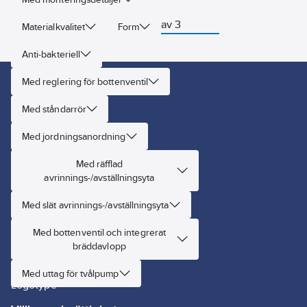
Med
korgventil
bräddavlopp
Visar 3 av 3
och
och korgventil.
Materialkvalitet
Form
vattenlås.
Anti-bakteriell
Kontakta oss
Med reglering för bottenventil
Kundtjänst
Med ståndarrör
Försäljning
Marknad
Med jordningsanordning
Nordisk ledning
Med räfflad
För dig som leverantör
avrinnings-/avställningsyta
Om oss
Med slät avrinnings-/avställningsyta
Handla hos oss
Med bottenventil och integrerat
Webbutiken
bräddavlopp
Vår verksamhet
Jobba hos oss
Med uttag för tvålpump
Logotype