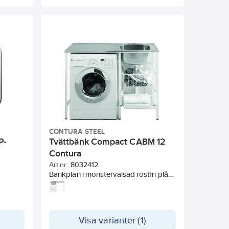
- 47 mm. Rymmer 0,5 liter.
8018127, i borstat, rostfritt stål.
Minimal/maximal håltagning i bänk 28
- 47 mm. Rymmer 0,5 liter.
CONTURA STEEL
P-
Tvättbänk Compact CABM 12
Contura
Art nr:
8032412
Bänkplan i mönstervalsad rostfri plåt,
levereras omonterad i kartong,
vändbar. Med utrymme för
tvättmaskin.Levereras allt i ett paket
som är lätta att både transportera
Visa varianter (1)
och montera.