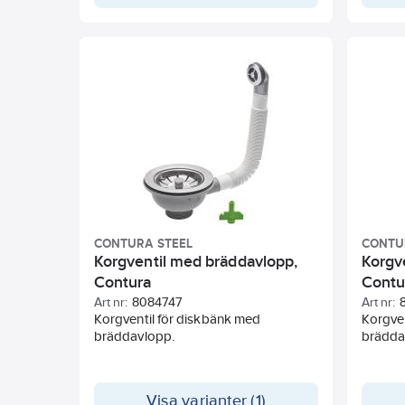
CONTURA STEEL
CONTU
Korgventil med bräddavlopp,
Korgv
Contura
Contu
Art nr:
8084747
Art nr:
Korgventil för diskbänk med
Korgven
bräddavlopp.
brädda
Visa varianter (1)