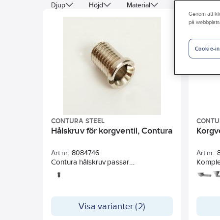
Djup
Höjd
Material
Bredd/Diamete
Genom att kli
på webbplats
Materialkvalitet
Färg
Anti-bakteriell
Med bottenventil och integrerat bräddavlopp
Med
Cookie-in
Med bräddavlopp
CONTURA STEEL
CONTU
Hålskruv för korgventil, Contura
Korgv
Art nr:
8084746
Art nr:
Contura hålskruv passar
Komplet
köksvattenlås.
passar 
H=57mm
diskbä
Längd 2
Visa varianter (2)