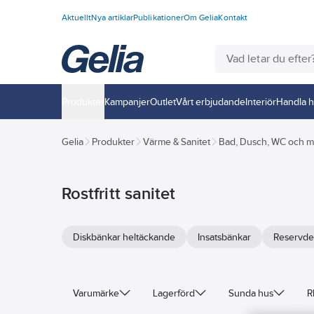
Aktuellt
Nya artiklar
Publikationer
Om Gelia
Kontakt
Produkter
Kampanjer
Outlet
Vårt erbjudande
Interiör
Handla h
Gelia
Produkter
Värme & Sanitet
Bad, Dusch, WC och m
Rostfritt sanitet
Diskbänkar heltäckande
Insatsbänkar
Reservdel
Varumärke
Lagerförd
Sunda hus
R