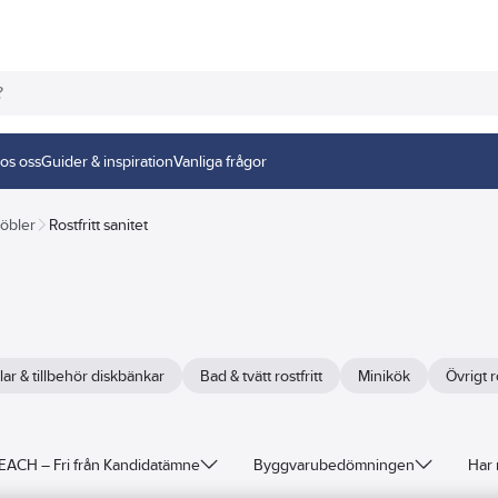
os oss
Guider & inspiration
Vanliga frågor
öbler
Rostfritt sanitet
ar & tillbehör diskbänkar
Bad & tvätt rostfritt
Minikök
Övrigt ro
EACH – Fri från Kandidatämne
Byggvarubedömningen
Har 