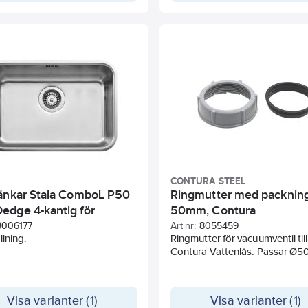
CONTURA STEEL
änkar Stala ComboL P50
Ringmutter med packnin
dge 4-kantig för
50mm, Contura
gnad
8006177
Art nr:
8055459
llning.
Ringmutter för vacuumventil till
Contura Vattenlås. Passar Ø50
Visa varianter (1)
Visa varianter (1)