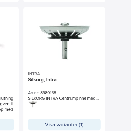
INTRA
Silkorg, Intra
Art nr:
8980158
lutning
SILKORG INTRA Centrumpinne med
gventil.
kula
opp med
Följer med 2st centrumpinnar i
förpackning idag till denna, 1st längd
bild
28.5mm(kula centrerad på pinnen) &
Visa varianter (1)
hål,
1st 27mm(kula förskjuten på pinnen)