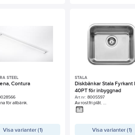
RA STEEL
STALA
kena, Contura
Diskbänkar Stala Fyrkant 
40PT för inbyggnad
8028566
Art nr:
8005597
na för allbänk.
Av rostfri plåt.
Djup 190 mm.
L=450 x B=390 mm.
Visa varianter (1)
Visa varianter (1)