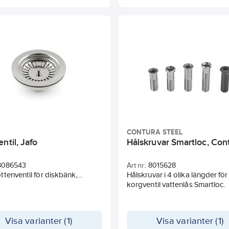
och flexibel slang 350 mm,
inv. Ø21 mm med tillhörande p
och mutter.
Bräddavloppsslangen är kapb
CONTURA STEEL
ntil, Jafo
Hålskruvar Smartloc, Con
8086543
Art nr:
8015628
tenventil för diskbänk,
Hålskruvar i 4 olika längder för
back m m. Anslutning nertill: G
korgventil vattenlås Smartloc.
''. För diskho med hål Ø 90 - 100
ntering av
entil/korgbottenventil utan
Visa varianter (1)
Visa varianter (1)
lopp: Skruva fast silen,