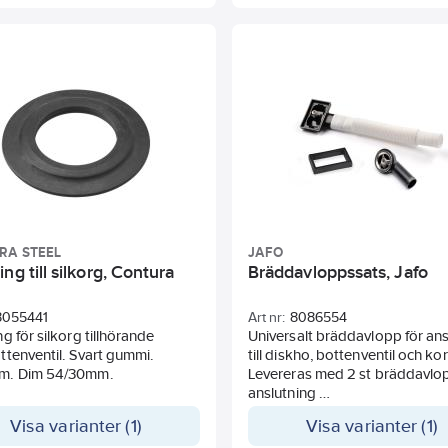
RA STEEL
JAFO
ng till silkorg, Contura
Bräddavloppssats, Jafo
8055441
Art nr:
8086554
g för silkorg tillhörande
Universalt bräddavlopp för ans
tenventil. Svart gummi.
till diskho, bottenventil och kor
m. Dim 54/30mm.
Levereras med 2 st bräddavl
anslutning
för rektangulär 52 x 27 mm hål
Visa varianter (1)
Visa varianter (1)
eller cirkulär Ø31 bräddavlopps