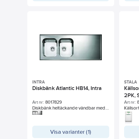
packnin
diskbä
skruven
brädda
brädda
Spola 
med vat
samlas 
sådan f
INTRA
STALA
Diskbänk Atlantic HB14, Intra
Källso
2PK, S
Art nr:
8017829
Art nr:
Diskbänk heltäckande vändbar med
Källsor
två stora lådor och avrinningsplan.
sopkärl
Med bräddavlopp och korgventil.
Visa varianter (1)