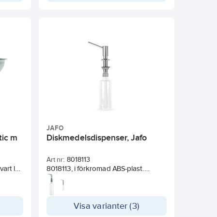
JAFO
tic m
Diskmedelsdispenser, Jafo
Art nr:
8018113
8018113, i förkromad ABS-plast.
 i
Minimal/maximal håltagning i bänk 22
- 35 mm. Rymmer 0,5 liter diskmedel
eller tvål.
8018126, i förkromad mässing.
Visa varianter (3)
Minimal/maximal håltagning i bänk 28