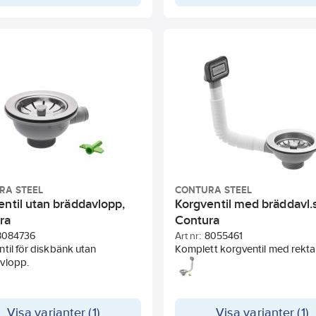
RA STEEL
CONTURA STEEL
entil utan bräddavlopp,
Korgventil med bräddavl.s
ra
Contura
8084736
Art nr:
8055461
til för diskbänk utan
Komplett korgventil med rekta
vlopp.
bräddavlopp för hål 48×25 m
Passar Contura Sharp disklådo
Passar bräddavlopp 49x25.
Visa varianter (1)
Visa varianter (1)