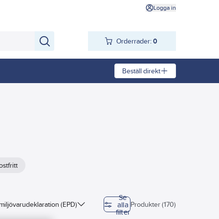
Logga in
Orderrader:
0
Beställ direkt
stfritt
Se
alla
miljövarudeklaration (EPD)
Produkter (170)
filter