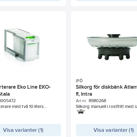
gen och ventilen i utloppet på
nken med den medföljande
. Anslut vattenlåset. Eventuellt
vlopp anslutes på vattenlåsets
vloppsanslutning. Underhåll
regelbundet igenom ventilen
ten och undvik att matrester
i silen. Lyft ur korgsilen om
inns och töm efter behov.
IFÖ
rterare Eko Line EKO-
Silkorg för diskbänk Atlan
tala
fl, Intra
8005472
Art nr:
8980268
terare med två 10 liters
Silkorg manuell i rostfritt med svart lyft
. Kärl för problemavfall.
knopp i plast. 6 alt. 8 st nabbar
gummi på undersidan.
Visa varianter (1)
Visa varianter (1)