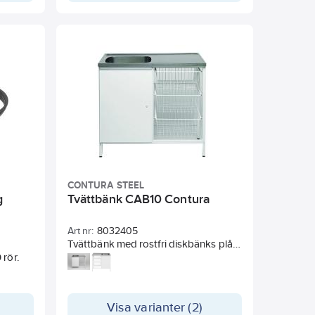
CONTURA STEEL
g
Tvättbänk CAB10 Contura
Art nr:
8032405
Tvättbänk med rostfri diskbänks plåt,
 rör.
med låsbart barnsäkert
förvaringsskåp och tre plastbelagda
trådkorgar.
Visa varianter (2)