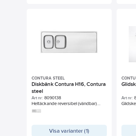
CONTURA STEEL
CONTU
Diskbänk Contura H16, Contura
Glids
steel
Art nr:
8090138
Art nr:
Heltäckande reversibel (vändbar)
Glidske
diskbänk med två contura lådor som
passar i 80-skåp, tillverkad i
förstklassig slät rostfri plåt med 12mm
tjocka ljuddämpningsplattor under
Visa varianter (1)
plandelen och fall i planet mot