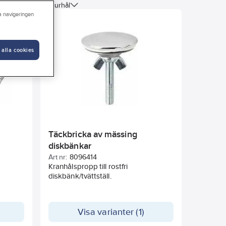
ljer
Armaturhål
ra navigeringen
åndarrör
 alla cookies
Täckbricka av mässing
diskbänkar
Art nr:
8096414
Kranhålspropp till rostfri
diskbänk/tvättställ.
Visa varianter (1)