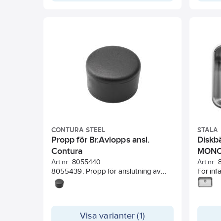
lådorna. Diskbänken levereras
komplett med vattenlås och
kranhålsförstärkning.
Disklådans djup 160mm.
CONTURA STEEL
STALA
Propp för Br.Avlopps ansl.
Diskb
Contura
MONOe
inbyg
Art nr:
8055440
Art nr:
8055439. Propp för anslutning av
För infä
diskmaskin och bräddavlopp.
107x63x32mm.
8055440. Propp till bräddavloppsrör
25mm. 31x20mm.
Visa varianter (1)