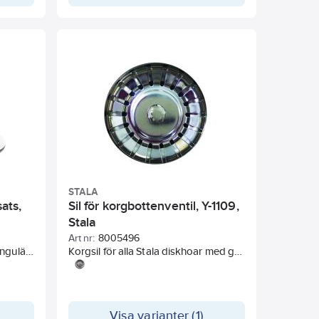
STALA
ats,
Sil för korgbottenventil, Y-1109,
Stala
Art nr:
8005496
ngulärt
Korgsil för alla Stala diskhoar med grå
m.
Prevex sifon utan uppfällbar ventil.
r.
Korgsilens diameter är 80 mm, medan
hålet i diskhon är 90 mm.
Korgmått Ø 80 mm. Stickmått Ø 8
Visa varianter (1)
mm. 2 stickor: längder 24 mm och 31