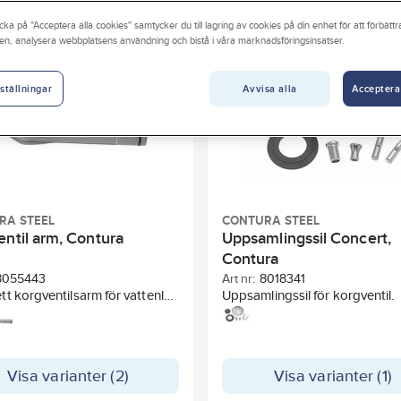
r
Antal hoar
Form
Bredd
Med monteringsdeta
cka på "Acceptera alla cookies" samtycker du till lagring av cookies på din enhet för att förbätt
en, analysera webbplatsens användning och bistå i våra marknadsföringsinsatser.
Med bottenventil
Korgsil med propp
Diameter
 reglering för bottenventil
Med jordningsanordning
Med st
Avvisa alla
Acceptera
ställningar
RA STEEL
CONTURA STEEL
entil arm, Contura
Uppsamlingssil Concert,
Contura
8055443
Art nr:
8018341
t korgventilsarm för vattenlås
Uppsamlingssil för korgventil.
till Korgventil Ø 115mm,
 med integrerat rör, passar
nkar med hål Ø 85-91mm.
25mm. Grå, PP/Rostfritt.
Visa varianter (2)
Visa varianter (1)