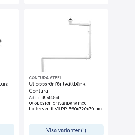
Diameter Silkorg 80mm
ackning
Diameter Packning 53mm
ar.
CONTURA STEEL
tura
Utloppsrör för tvättbänk,
Contura
Art nr:
8098068
Utloppsrör för tvättbänk med
bottenventil. Vit PP. 560x720x70mm.
Visa varianter (1)