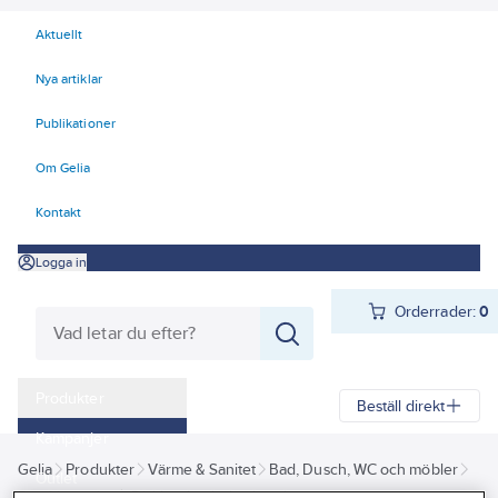
Aktuellt
Nya artiklar
Publikationer
Om Gelia
Kontakt
Logga in
Orderrader:
0
Produkter
Beställ direkt
Kampanjer
Gelia
Produkter
Värme & Sanitet
Bad, Dusch, WC och möbler
Outlet
Rostfritt sanitet
Diskbänkar heltäckande