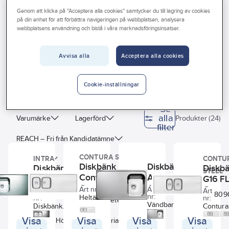
Vårt erbjudande
Genom att klicka på "Acceptera alla cookies" samtycker du till lagring av cookies
på din enhet för att förbättra navigeringen på webbplatsen, analysera
Diskbänkar heltäckande
Interiör
webbplatsens användning och bistå i våra marknadsföringsinsatser.
Handla hos oss
Avvisa alla
Acceptera alla cookies
Diskbänkar Contura
Diskbänkar Intra
Guider & inspiration
Diskbänkar Stala
Vanliga frågor
Cookie-inställningar
Se
alla
Varumärke
Lagerförd
Produkter (24)
filter
REACH – Fri från Kandidatämne
CONTURA STEEL
INTRA
CONTU
Sunda hus
Diskbänk
Diskbänk
Diskbänk
Diskb
STEEL
Atlantic
Contura H16,
Atlantic
G16 FL
Byggvarubedömningen
AF10,
Contura steel
HB14, Intra
Contu
Art
Art nr:
8090138
Art
Art
8090307
8017829
809
nr:
Intra
Heltäckande
nr:
nr:
steel
Antal hoar
Bredd/Diameter
Vändbar
Diskbänk
Contura
reversibel (vändbar)
heltäckande
heltäckande
G16- FL,
diskbänk med två
Visa
Visa
Visa
Visa
Djup
Höjd
Material
diskbänk
vändbar med
Leverer
contura lådor som