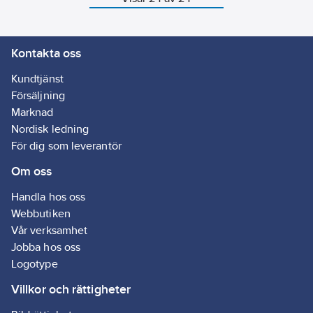
stora
fall i planet mot
disklådo
lådan. Diskbänken
levereras komplett
med vattenlås.
Kontakta oss
Disklådans djup
160mm.
Kundtjänst
Försäljning
Marknad
Nordisk ledning
För dig som leverantör
Om oss
Handla hos oss
Webbutiken
Vår verksamhet
Jobba hos oss
Logotype
Villkor och rättigheter