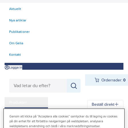
Aktuellt
Nya artiklar
Publikationer
Om Gelia
Kontakt
Logga in
Orderrader:
0
Produkter
Beställ direkt
Kampanjer
Genom att klicka på "Acceptera alla cookies" samtycker du till lagring av cookies
Gelia
Produkter
Värme & Sanitet
Bad, Dusch, WC och möbler
på din enhet för att förbättra navigeringen på webbplatsen, analysera
Outlet
webbplatsens användning och bistå i våra marknadsföringsinsatser.
Rostfritt sanitet
Reservdelar & tillbehör diskbänkar