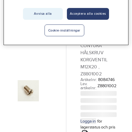
Vårt erbjudande
Avvisa alla
Acceptera alla cookies
CONTURA STEEL
Interiör
Hålskruv för
Handla hos oss
korgventil,
Cookie-inställningar
Contura
Guider & inspiration
CONTURA
Vanliga frågor
HÅLSKRUV
KORGVENTIL
M12X20 ,
Z8801002
Artikelnr:
8084746
Lev.
Z8801002
artikelnr:
Logga in
för
lagerstatus och pris