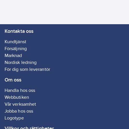
Form:
Övrigt
Med
avloppsavluftning:
Nej
Kontakta oss
Vattenlåsdel
mot bakvägg:
Kundtjänst
Nej
Försäljning
Med
Marknad
spillmuff/-tratt:
Nordisk ledning
Nej
För dig som leverantör
Med
Om oss
återströmningsskydd:
Nej
Handla hos oss
Nominell
Webbutiken
dimension
Vår verksamhet
avlopp:
Övrigt
Jobba hos oss
Utförande:
Logotype
M12x20
Villkor och rättigheter