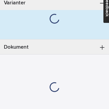
Feedba
Varianter
Färg:
Rostfritt stål
Med golvrör:
Nej
Med extra
slanganslutning:
Nej
Med
Dokument
täcklock/kåpa:
Nej
Med
bottenventil:
Nej
Med
väggrör:
Nej
Anslutning
mot
bottenventil:
Övrigt