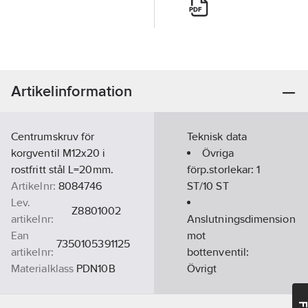
Artikelinformation
Centrumskruv för
Teknisk data
korgventil M12x20 i
Övriga
rostfritt stål L=20mm.
förp.storlekar:
1
Artikelnr:
8084746
ST/10 ST
Lev.
Z8801002
artikelnr:
Anslutningsdimension
Ean
mot
7350105391125
artikelnr:
bottenventil:
Materialklass
PDN10B
Övrigt
Material:
Rostfritt stål