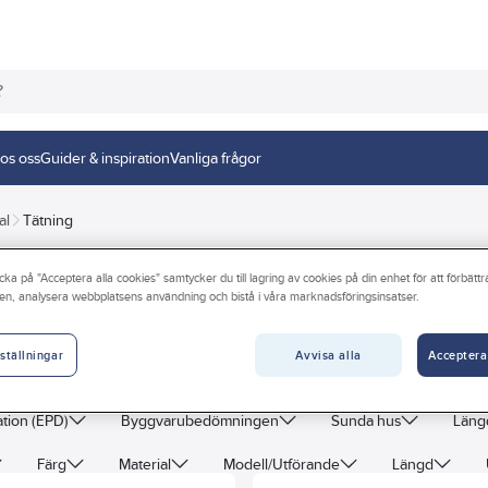
os oss
Guider & inspiration
Vanliga frågor
al
Tätning
cka på "Acceptera alla cookies" samtycker du till lagring av cookies på din enhet för att förbätt
en, analysera webbplatsens användning och bistå i våra marknadsföringsinsatser.
Avvisa alla
Acceptera
ställningar
ation (EPD)
Byggvarubedömningen
Sunda hus
Läng
Färg
Material
Modell/Utförande
Längd