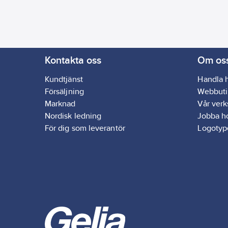
tempera
240 °C.
tätnin
under i
perfekt
samman
Kontakta oss
Om os
tjockle
Kemiskt
Kundtjänst
Handla 
kemikal
Försäljning
Webbuti
syror/
Marknad
Vår ver
- Ersät
Nordisk ledning
Jobba h
tejpas 
För dig som leverantör
Logotyp
- Lätta
än andr
- Ekono