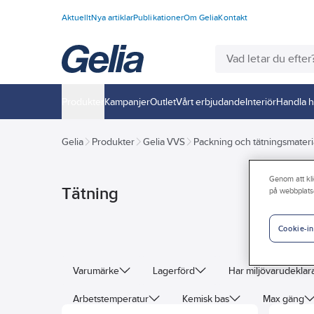
Aktuellt
Nya artiklar
Publikationer
Om Gelia
Kontakt
Produkter
Kampanjer
Outlet
Vårt erbjudande
Interiör
Handla h
Gelia
Produkter
Gelia VVS
Packning och tätningsmateri
Genom att kli
Tätning
på webbplats
Cookie-in
Varumärke
Lagerförd
Har miljövarudeklar
Arbetstemperatur
Kemisk bas
Max gäng