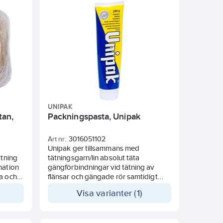
UNIPAK
tan,
Packningspasta, Unipak
Art nr:
3016051102
Unipak ger tillsammans med
ätning
tätningsgarn/lin absolut täta
nation
gängförbindningar vid tätning av
a och
flänsar och gängade rör samtidigt
a
som hopsättning och senare
Visa varianter (1)
risk för
åtskiljande underlättas. Användning
av Unipak ger dessutom, i motsats till
exempelvis gängtejp, stor flexibilitet i