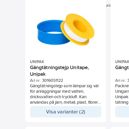
Inomhus
Utomhus
Temperaturområde
UNIPAK
UNIPA
Gängtätningstejp Unitape,
Gängt
Unipak
Art nr:
3016051122
Art nr:
Gängtätningstejp som lämpar sig väl
Packni
för anläggningar med vatten,
Unigarn
dricksvatten och tryckluft. Kan
Unipak
användas på järn, metall, plast, fibrer
tätning
och andra material. Gängtejp är bra i
gängför
Visa varianter (2)
anläggningar där det ställs stora
flänsar
hygienkrav, som på sjukhus och i
som ho
livsmedelsindustrin. Unitape är en vit,
åtskilj