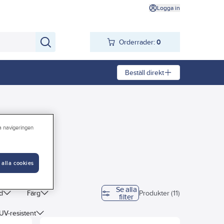
Logga in
Orderrader:
0
Beställ direkt
ra navigeringen
 alla cookies
Se alla
d
Färg
Produkter (11)
filter
UV-resistent