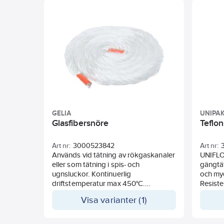
märkt med EC1+. Värderad och
accepterad att användas i
Svanenmärkta byggnader,
Byggvarubedömningen, SundaHus
och Basta.
GELIA
UNIPA
Glasfibersnöre
Teflon
Art nr:
3000523842
Art nr:
Används vid tätning av rökgaskanaler
UNIFLO
eller som tätning i spis- och
gängtät
ugnsluckor. Kontinuerlig
och myc
driftstemperatur max 450°C.
Resiste
Kortvarigt upp till max 550°C.
vätskor
Visa varianter (1)
Beständig mot olja, lösningmedel och
Godkänt
de flesta kemikalier.
dricks
för sy