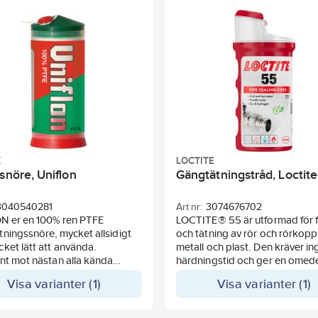
standard 61. WRAS -godkänd,
uppfyller BS 6920 för dricksvat
0808533. DVGW/KTW-godkä
för gas och dricksvatten. Prov
enligt EN 751-2 Class ARp och 
30660.
K
LOCTITE
snöre, Uniflon
Gängtätningstråd, Loctit
3040540281
Art nr:
3074676702
N er en 100% ren PTFE
LOCTITE® 55 är utformad för f
ningssnöre, mycket allsidigt
och tätning av rör och rörkoppl
ket lätt att använda.
metall och plast. Den kräver i
nt mot nästan alla kända
härdningstid och ger en omed
, gasarter och kemikalier.
fulltryckstätning. Det bästa val
Visa varianter (1)
Visa varianter (1)
 enligt EN 751-3 för
snabb, enkel och tillförlitlig tät
vatten och gas. BAM-godkänt
Produkten är godkänd för gas
re. Rekommenderat
dricksvatten och är certifierad 