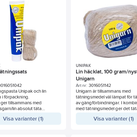
K
UNIPAK
ätningssats
Lin häcklat, 100 gram/nys
Unigarn
3016051042
Art nr:
3016051142
ngspasta Unipak och lin
Unigarn är tillsammans med
 i förpackning.
tätningsmedel väl lämpat för t
 ger tillsammans med
av gängförbindningar. I kombi
sgarn/lin absolut täta
med tätningsmedel ger det tät
bindningar vid tätning av
flexibla förbindningar. Vid hög
Visa varianter (1)
Visa varianter (1)
 och gängade rör samtidigt
temperaturer (160-180°C) finns 
psättning och senare
svedning av linfibrerna.
ande underlättas. Användning