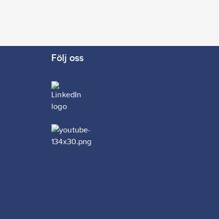
 R4".
 till
itet:
Följ oss