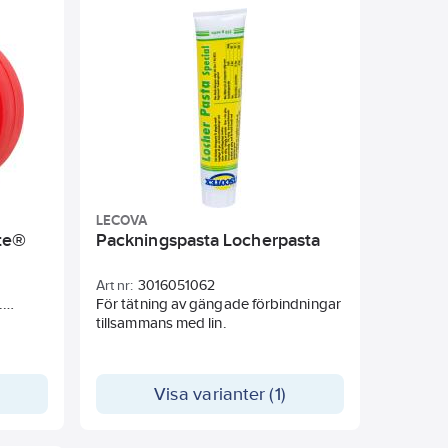
samband med justering av
rörförbindningarna eftersom dessa
förblir täta vid tillbakaskruvning.
Används för tätning av
gängförbindningar i röranläggningar
för kallt och varmt vatten samt
lågtrycksånga.
LECOVA
ite®
Packningspasta Locherpasta
Art nr:
3016051062
.
För tätning av gängade förbindningar
h
tillsammans med lin.
r i
elbar
Visa varianter (1)
ten och