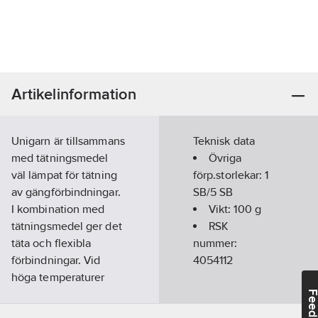
Artikelinformation
Unigarn är tillsammans
Teknisk data
med tätningsmedel
Övriga
väl lämpat för tätning
förp.storlekar:
1
av gängförbindningar.
SB/5 SB
I kombination med
Vikt:
100
g
tätningsmedel ger det
RSK
täta och flexibla
nummer:
förbindningar. Vid
4054112
höga temperaturer
(160-180°C) finns risk
Feedba
för svedning av