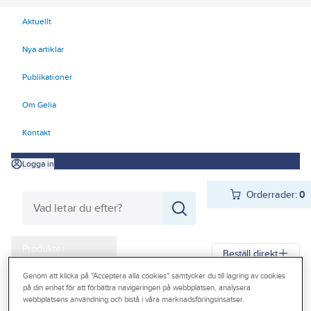
Aktuellt
Nya artiklar
Publikationer
Om Gelia
Kontakt
Logga in
Orderrader:
0
Produkter
Beställ direkt
Kampanjer
Genom att klicka på "Acceptera alla cookies" samtycker du till lagring av cookies
på din enhet för att förbättra navigeringen på webbplatsen, analysera
Gelia
Produkter
Gelia VVS
Packning och tätningsmaterial
Outlet
webbplatsens användning och bistå i våra marknadsföringsinsatser.
Tätning