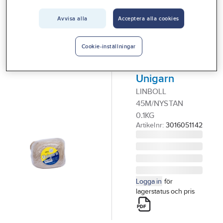
Vårt erbjudande
Avvisa alla
Acceptera alla cookies
UNIPAK
Interiör
Lin häcklat,
Handla hos oss
100
Cookie-inställningar
gram/nystan,
Guider & inspiration
Unigarn
Vanliga frågor
LINBOLL
45M/NYSTAN
0.1KG
Artikelnr:
3016051142
Logga in
för
lagerstatus och pris