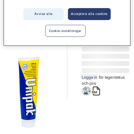
Vårt erbjudande
Avvisa alla
Acceptera alla cookies
UNIPAK
Interiör
Packningspasta,
Handla hos oss
Unipak
Cookie-inställningar
RÖRKITT 250 GR
Guider & inspiration
Artikelnr:
3016051102
Vanliga frågor
Logga in
för lagerstatus
och pris