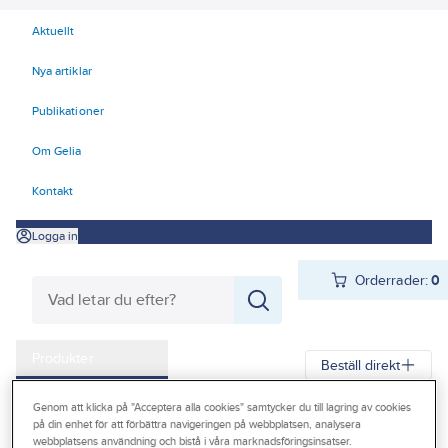
Aktuellt
Nya artiklar
Publikationer
Om Gelia
Kontakt
Logga in
Orderrader:
0
Produkter
Beställ direkt
Kampanjer
Genom att klicka på "Acceptera alla cookies" samtycker du till lagring av cookies
Gelia
Produkter
Gelia VVS
Packning och tätningsmaterial
på din enhet för att förbättra navigeringen på webbplatsen, analysera
Outlet
webbplatsens användning och bistå i våra marknadsföringsinsatser.
Tätning