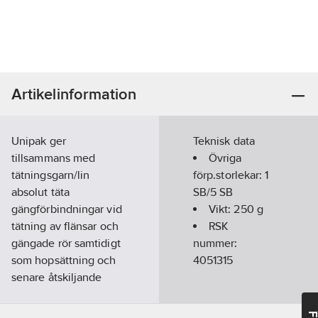
Artikelinformation
Unipak ger
Teknisk data
tillsammans med
Övriga
tätningsgarn/lin
förp.storlekar:
1
absolut täta
SB/5 SB
gängförbindningar vid
Vikt:
250
g
tätning av flänsar och
RSK
gängade rör samtidigt
nummer:
som hopsättning och
4051315
senare åtskiljande
underlättas.
Användning av Unipak