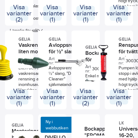
högt tryck,
Lämplig för plast
Visa
Visa
Visa
Visa
inga kemik
behövs.
varianter
varianter
varianter
varianter
Lämplig för rostfritt stål
(2)
(1)
(1)
(1)
Lämplig för stål
GELIA
GELIA
GELIA
Vaskrensare,
Avloppsrensare
Rensp
GELIA
liten modell
för ½" slang
för tvätt
Bockapparat
och
Art
Art
för
Art
3003090071
3003090082
30030
nr:
nr:
nr:
diskbän
kopparrör,
Art
Liten och smidig
Avloppsrensare för
Pumpen l
3006057122
nr:
GDS
vaskrensare för
½" slang, "Drain
stopp i av
Enkel modell för
rensning av
Cleaner"
med hjälp
den som inte
inomhusavlopp.
självmatande.
högt tryck,
ska bocka
Visa
Handdtag och
Visa
Visa
Visa
inga kemik
mycket. För
bälg är
behövs.
varianter
varianter
varianter
varianter
bockning av
tillverkade i PE
(1)
(1)
(2)
(1)
mjuka och
och sugkoppen i
halvhårda
svart PVC- plast.
kopparrör.
Ny i
LK
GELIA
DIVELLO
webbutiken
Bockapparat
Univers
Monteringsverktyg
Strålsamlarverktyg,
"FROMAX"
16-20,
blandare
DIVELLO