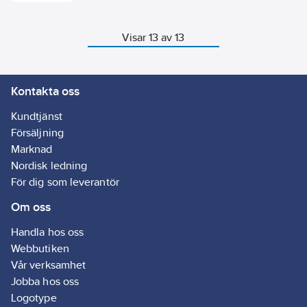
25 mm. Klarar c/c
40 mm. Levereras
inkl. skyddslock.
Visar 13 av 13
Kontakta oss
Kundtjänst
Försäljning
Marknad
Nordisk ledning
För dig som leverantör
Om oss
Handla hos oss
Webbutiken
Vår verksamhet
Jobba hos oss
Logotype