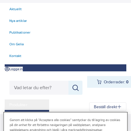
Aktuellt
Nya artiklar
Publikationer
Om Gelia
Kontakt
Logga in
Orderrader:
0
Produkter
Beställ direkt
Kampanjer
Genom att klicka på "Acceptera alla cookies" samtycker du till lagring av cookies
Gelia
Produkter
Gelia Verktyg, maskiner & hantering
på din enhet för att förbättra navigeringen på webbplatsen, analysera
Outlet
VVS-verktyg
webbplatsens användning och bistå i våra marknadsföringsinsatser.