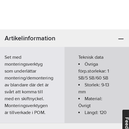
Artikelinformation
Set med
Teknisk data
monteringsverktyg
Övriga
som underlättar
förp.storlekar:
1
montering/demontering
SB/5 SB/60 SB
av blandare där det är
Storlek:
9-13
svårt att komma till
mm
med en skiftnyckel.
Material:
Monteringsverktygen
Övrigt
är tillverkade i POM.
Längd:
120
Täcker de flesta
mm
Feedba
dimentionerna på