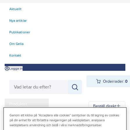
Aktuellt
Nya artiklar
Publikationer
Om Gelia
Kontakt
Logga in
Orderrader:
0
Produkter
Beställ direkt
Kampanjer
Genom att klicka på "Acceptera alla cookies" samtycker du till lagring av cookies
på din enhet för att förbättra navigeringen på webbplatsen, analysera
Gelia
Produkter
Gelia Verktyg, maskiner & hantering
Outlet
webbplatsens användning och bistå i våra marknadsföringsinsatser.
VVS-verktyg
Monteringsverktyg vvs