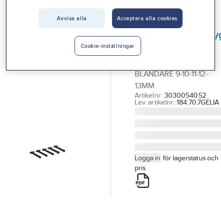
Vårt erbjudande
Avvisa alla
Acceptera alla cookies
GELIA
Interiör
Monteringsverkty
Handla hos oss
blandare
Cookie-inställningar
MONTERINGSVERKTYG
Guider & inspiration
BLANDARE 9-10-11-12-
Vanliga frågor
13MM
Artikelnr:
3030054052
Lev. artikelnr:
184.70.7GELIA
Logga in
för lagerstatus och
pris