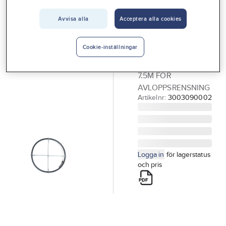
Vårt erbjudande
Avvisa alla
Acceptera alla cookies
GELIA
Interiör
Rensfjäder av
Handla hos oss
stål
Cookie-inställningar
RENSFJÄDER 6MM X
Guider & inspiration
7.5M FÖR
Vanliga frågor
AVLOPPSRENSNING
Artikelnr:
3003090002
Logga in
för lagerstatus
och pris