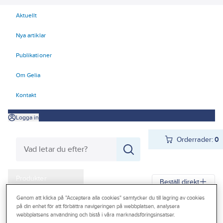
Aktuellt
Nya artiklar
Publikationer
Om Gelia
Kontakt
Logga in
Orderrader:
0
Produkter
Beställ direkt
Kampanjer
Genom att klicka på "Acceptera alla cookies" samtycker du till lagring av cookies
på din enhet för att förbättra navigeringen på webbplatsen, analysera
Gelia
Produkter
Gelia Verktyg, maskiner & hantering
Outlet
webbplatsens användning och bistå i våra marknadsföringsinsatser.
VVS-verktyg
Rörrensning