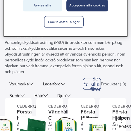
Vårt erbjudande
Avvisa alla
Acceptera alla cookies
Förbandslådor och väskor
Interiör
Cookie-inställningar
Handla hos oss
Guider & inspiration
Personlig skyddsutrustning (PSU) är produkter som man bär på sig
Vanliga frågor
och som ska skydda mot olika säkerhets- och hälsorisker.
Skyddsutrustningen är avsedd att användas av enskild person. Inom
personligt skydd ingår också produkter som man kan behöva när
olyckan har varit framme, exempelvis första hjälpen-kit, ögondusch
och plåster.
Se
alla
Varumärke
Lagerförd
Produkter (10)
filter
Bredd
Höjd
Djup
CEDERROTH
CEDERROTH
CEDERROTH
CEDERRO
Längd
Plastplåster
Första
Vägghållare
Första
Första
Hjälpen Kit
Cederroth
Hjälpen Kit
Hjälpen 
Textilplåster
Färg
Cederroth
190400 för
Cederroth
Cederro
Art
Art
Art
Art
5046331001
5037159701
5046331101
50463
nr:
nr:
nr:
nr:
390101
väska
390102
390100