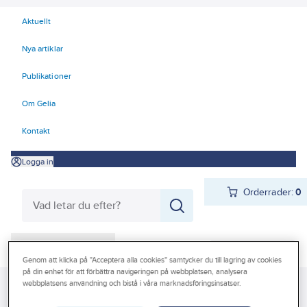
Aktuellt
Nya artiklar
Publikationer
Om Gelia
Kontakt
Logga in
Orderrader:
0
Produkter
Beställ direkt
Genom att klicka på "Acceptera alla cookies" samtycker du till lagring av cookies
Kampanjer
på din enhet för att förbättra navigeringen på webbplatsen, analysera
webbplatsens användning och bistå i våra marknadsföringsinsatser.
Gelia
Produkter
Gelia Personligt skydd
Första Hjälpen
Outlet
Förbandsmaterial
Förbandslådor och väskor