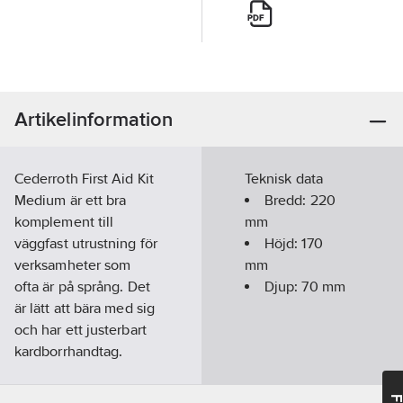
Artikelinformation
Cederroth First Aid Kit
Teknisk data
Medium är ett bra
Bredd:
220
komplement till
mm
väggfast utrustning för
Höjd:
170
verksamheter som
mm
ofta är på språng. Det
Djup:
70
mm
är lätt att bära med sig
och har ett justerbart
kardborrhandtag.
Väskan är gjord i ett
tåligt formpressat