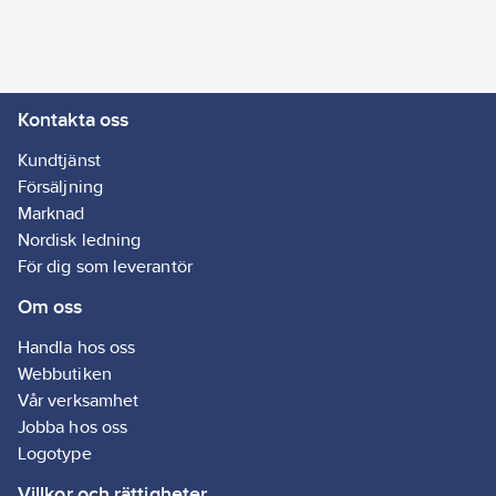
produkter för små och
stora sår, stukningar,
brännsår,
cirkulationssvikt samt
Kontakta oss
skyddsprodukter vid
HLR.
Kundtjänst
Försäljning
Innehåll
Marknad
1847 - 1 st Sax
Nordisk ledning
1882 - 1 st Elastisk
För dig som leverantör
binda
Om oss
1892 - 1 st
Räddningsfilt
Handla hos oss
1910 - 1 st 4-in1
Webbutiken
blodstoppare
Vår verksamhet
1911 - 1st 4-in1 mini
Jobba hos oss
blodstoppare
Logotype
1921 - 1 st
Villkor och rättigheter