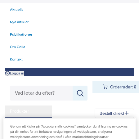
Aktuellt
Nya artiklar
Publikationer
Om Gelia
Kontakt
Logga in
Orderrader:
0
Produkter
Beställ direkt
Kampanjer
Genom att klicka på "Acceptera alla cookies" samtycker du till lagring av cookies
Gelia
Produkter
Gelia Personligt skydd
Första Hjälpen
på din enhet för att förbättra navigeringen på webbplatsen, analysera
Outlet
webbplatsens användning och bistå i våra marknadsföringsinsatser.
Förbandsmaterial
Förbandslådor och väskor