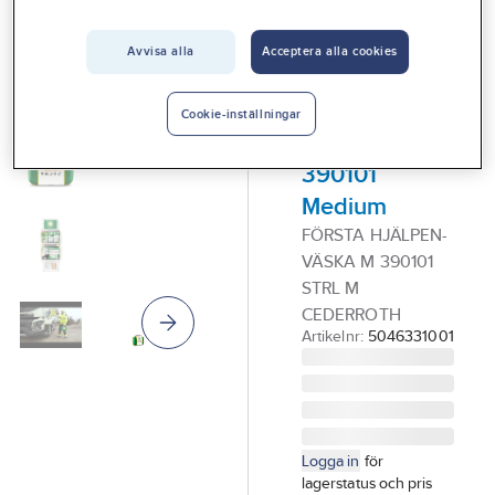
Vårt erbjudande
Avvisa alla
Acceptera alla cookies
CEDERROTH
Interiör
Första
Handla hos oss
Hjälpen Kit
Cookie-inställningar
Cederroth
Guider & inspiration
390101
Vanliga frågor
Medium
FÖRSTA HJÄLPEN-
VÄSKA M 390101
STRL M
CEDERROTH
Artikelnr:
5046331001
Logga in
för
lagerstatus och pris