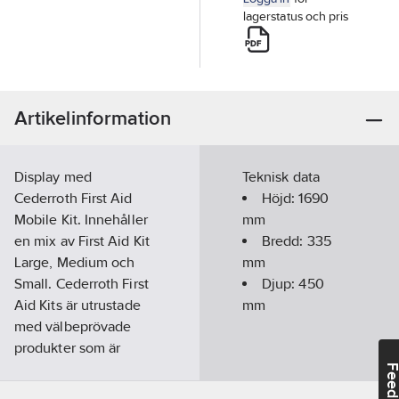
lagerstatus och pris
Artikelinformation
Display med
Teknisk data
Cederroth First Aid
Höjd:
1690
Mobile Kit. Innehåller
mm
en mix av First Aid Kit
Bredd:
335
Large, Medium och
mm
Small. Cederroth First
Djup:
450
Aid Kits är utrustade
mm
med välbeprövade
produkter som är
enkelt utformade och
Feedba
försedda med tydliga