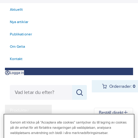
Aktuellt
Nya artiklar
Publikationer
Om Gelia
Kontakt
Logga in
Orderrader:
0
Produkter
Beställ direkt
Kampanjer
Genom att klicka på "Acceptera alla cookies" samtycker du till lagring av cookies
på din enhet för att förbättra navigeringen på webbplatsen, analysera
Gelia
Produkter
Gelia Personligt skydd
Första Hjälpen
Outlet
webbplatsens användning och bistå i våra marknadsföringsinsatser.
Förbandsmaterial
Förbandslådor och väskor