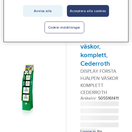
Vårt erbjudande
Avvisa alla
Acceptera alla cookies
CEDERROTH
Interiör
Golvdisplay
Handla hos oss
med Första
Cookie-inställningar
Hjälpen
Guider & inspiration
väskor,
Vanliga frågor
komplett,
Cederroth
DISPLAY FÖRSTA
HJÄLPEN VÄSKOR
KOMPLETT
CEDERROTH
Artikelnr:
5055161411
Logga in
för