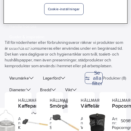
Vårt erbjudande
Cookie-inställningar
Grilljärn och kärl
Interiör
Handla hos oss
Guider & inspiration
Till förnödenheter eller förbrukningsvaror räknar vi produkter som
Vanliga frågor
är avsedda att konsumeras eller användas under en begränsad tid.
Det kan vara dagligvaror och hygienartiklar som tvål, toalett- och
hushållspapper, men även presenningar, städprodukter och
kemprodukter som används i hemmet eller på arbetsplatsen.
Se
alla
Varumärke
Lagerförd
Produkter (8)
filter
Diameter
Bredd
Vikt
HÄLLMARK
HÄLLMARK
HÄLLMARK
HÄLLMAR
Material
Längd
Färg
Kaffepanna
Smörgåsjärn
Våffeljärn
Popcorn
Godstjocklek
Volym
Art
Art
Art
Art
5098031491
5098039011
5098039061
5098
nr:
nr:
nr:
nr:
Klassisk
Smörgåsjärn i
Våffeljärn i
Popcorngr