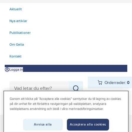
Aktuellt
Nya artiklar
Publikationer
Om Gelia
Kontakt
Logga in
Orderrader:
0
Genom att klicka på "Acceptera alla cookies" samtycker du till lagring av cookies
på din enhet för att förbättra navigeringen på webbplatsen, analysera
Produkter
Beställ direkt
webbplatsens användning och bistå i våra marknadsföringsinsatser.
Kampanjer
Gelia
Produkter
Gelia Förnödenheter & Förbrukning
Friluftsliv
Avvisa alla
Acceptera alla cookies
Outlet
Utomhusmatlagning
Grilljärn och kärl