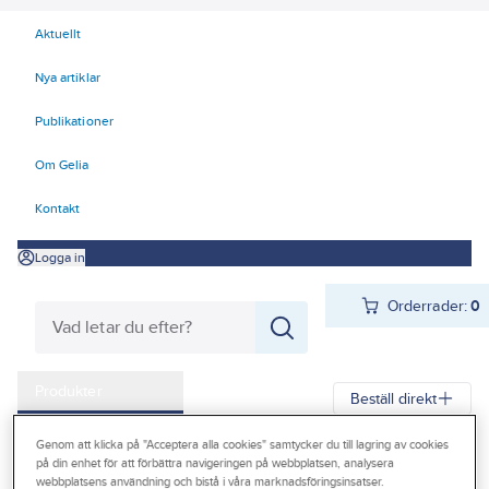
Aktuellt
Nya artiklar
Publikationer
Om Gelia
Kontakt
Logga in
Orderrader:
0
Produkter
Beställ direkt
Kampanjer
Genom att klicka på "Acceptera alla cookies" samtycker du till lagring av cookies
Gelia
Produkter
Gelia Förnödenheter & Förbrukning
Friluftsliv
på din enhet för att förbättra navigeringen på webbplatsen, analysera
Outlet
webbplatsens användning och bistå i våra marknadsföringsinsatser.
Utomhusmatlagning
Grilljärn och kärl