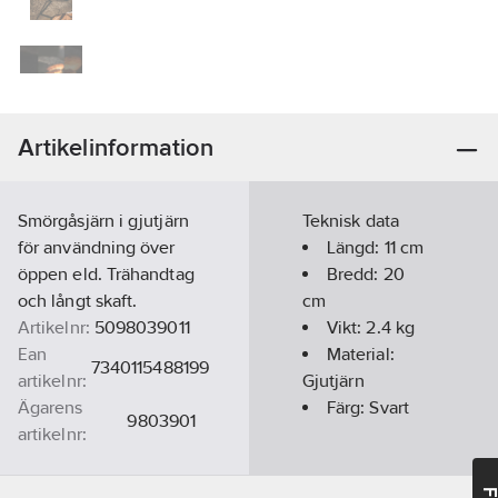
Artikelinformation
Smörgåsjärn i gjutjärn
Teknisk data
för användning över
Längd:
11
cm
öppen eld. Trähandtag
Bredd:
20
och långt skaft.
cm
Artikelnr:
5098039011
Vikt:
2.4
kg
Ean
Material:
7340115488199
artikelnr:
Gjutjärn
Ägarens
Färg:
Svart
9803901
artikelnr:
Materialklass
GG98