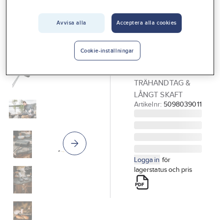
Vårt erbjudande
Avvisa alla
Acceptera alla cookies
HÄLLMARK
Interiör
Smörgåsjärn
Handla hos oss
SMÖRGÅSJÄRN
Cookie-inställningar
HM8819
Guider & inspiration
HÄLLMARK
Vanliga frågor
TRÄHANDTAG &
LÅNGT SKAFT
Artikelnr:
5098039011
Logga in
för
lagerstatus och pris