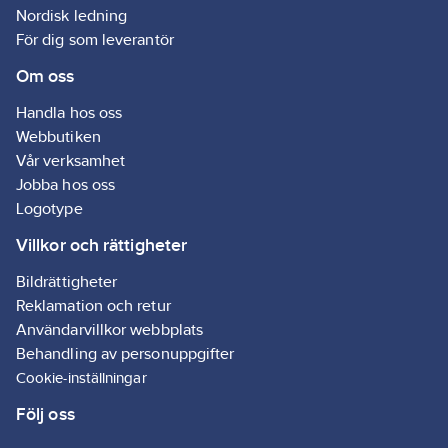
Toppklämm
Nordisk ledning
som ska användas.
som ska an
8x0,75-4mm
För dig som leverantör
Om oss
Handla hos oss
Webbutiken
Vår verksamhet
Jobba hos oss
Logotype
Villkor och rättigheter
Bildrättigheter
Reklamation och retur
Användarvillkor webbplats
Behandling av personuppgifter
Cookie-inställningar
Följ oss