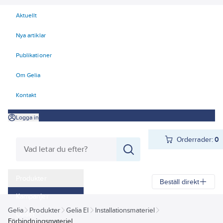
Aktuellt
Nya artiklar
Publikationer
Om Gelia
Kontakt
Logga in
Orderrader:
0
Produkter
Beställ direkt
Kampanjer
Gelia
Produkter
Gelia El
Installationsmateriel
Outlet
Förbindningsmateriel