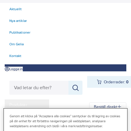
Aktuellt
Nya artiklar
Publikationer
Om Gelia
Kontakt
Logga in
Orderrader:
0
Produkter
Beställ direkt
Kampanjer
Genom att klicka på "Acceptera alla cookies" samtycker du till lagring av cookies
på din enhet för att förbättra navigeringen på webbplatsen, analysera
Gelia
Produkter
Gelia El
Installationsmateriel
Outlet
webbplatsens användning och bistå i våra marknadsföringsinsatser.
Förbindningsmateriel
Kopplingsklämma, kopplingslist