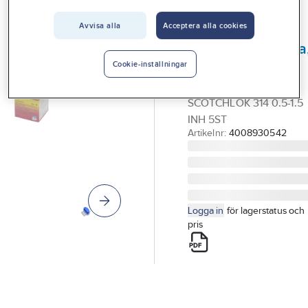
Vårt erbjudande
Avvisa alla
Acceptera alla cookies
3M
Interiör
Kopplingsklämma
Handla hos oss
Scotchlok 314
Cookie-inställningar
KOPPLINGSKLÄMMA
Guider & inspiration
SCOTCHLOK 314 0.5-1.5
Vanliga frågor
INH 5ST
Artikelnr:
4008930542
Logga in
för lagerstatus och
pris