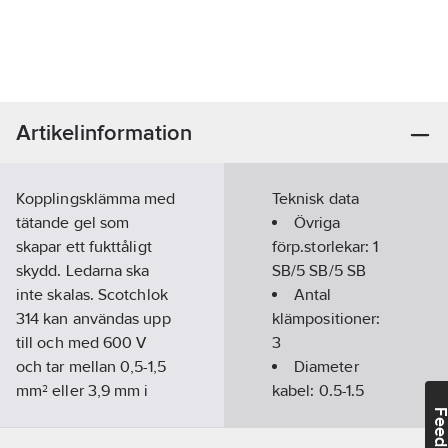
Artikelinformation
Kopplingsklämma med
Teknisk data
tätande gel som
Övriga
skapar ett fukttåligt
förp.storlekar:
1
skydd. Ledarna ska
SB/5 SB/5 SB
inte skalas. Scotchlok
Antal
314 kan användas upp
klämpositioner:
till och med 600 V
3
och tar mellan 0,5-1,5
Diameter
mm² eller 3,9 mm i
kabel:
0.5-1.5
diameter på
mm
Feedba
ledarisoleringen. Två-