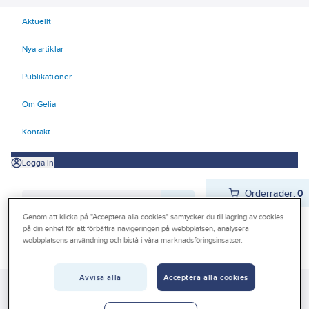
Aktuellt
Nya artiklar
Publikationer
Om Gelia
Kontakt
Logga in
Orderrader:
0
Genom att klicka på "Acceptera alla cookies" samtycker du till lagring av cookies
på din enhet för att förbättra navigeringen på webbplatsen, analysera
webbplatsens användning och bistå i våra marknadsföringsinsatser.
Produkter
Beställ direkt
Kampanjer
Avvisa alla
Acceptera alla cookies
Gelia
Produkter
Gelia Butiksmaterial
Butikskommunikation
Outlet