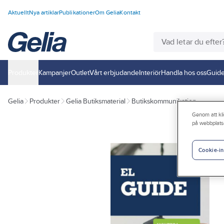
Aktuellt
Nya artiklar
Publikationer
Om Gelia
Kontakt
Produkter
Kampanjer
Outlet
Vårt erbjudande
Interiör
Handla hos oss
Guide
Gelia
Produkter
Gelia Butiksmaterial
Butikskommunikation
Genom att kli
på webbplats
Cookie-in