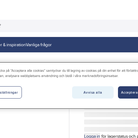
r & inspiration
Vanliga frågor
cka på "Acceptera alla cookies" samtycker du till lagring av cookies på din enhet för att förbätt
en, analysera webbplatsens användning och bistå i våra marknadsföringsinsatser.
GELIA
Broschyr, El-guid
Avvisa alla
Acceptera
ställningar
BROSCHYR EL-GUIDE
Artikelnr:
4099000011
Logga in
för lagerstatus och 