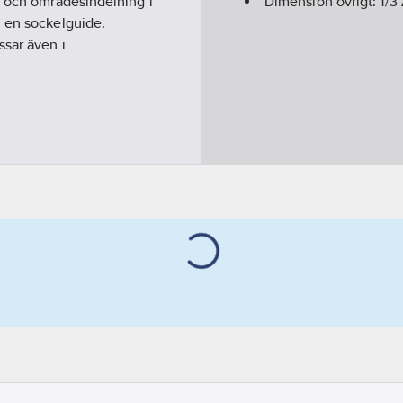
v och områdesindelning i
Dimension övrigt:
1/3
h en sockelguide.
ssar även i