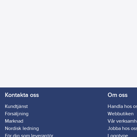
Kontakta oss
Om oss
Kundtjänst
Handla hos o
Försäljning
Webbutiken
Marknad
Vår verksamh
Nordisk ledning
Jobba hos os
För dig som leverantör
Logotype