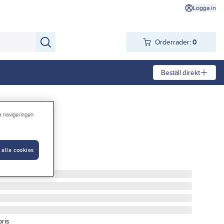
Logga in
Orderrader:
0
Beställ direkt
ra navigeringen
e, Gelia
 alla cookies
pris