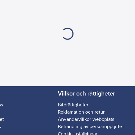
Villkor och rättigheter
ss
Bildrättigheter
Reklamation och retur
et
Användarvillkor webbplats
s
Behandling av personuppgifter
Cookie-inställningar