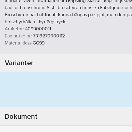
innhåller även information om kapslingsklasser, kapslingskra
bad- och duschrum. Sist i broschyren finns en kabelguide oc
Broschyren har hål för att kunna hängas på spjut, men den pa
broschyrhållare. Fyrfärgstryck.
Artikelnr:
4099000011
Ean artikelnr:
7318270000112
Materialklass
GG99
Varianter
Dokument