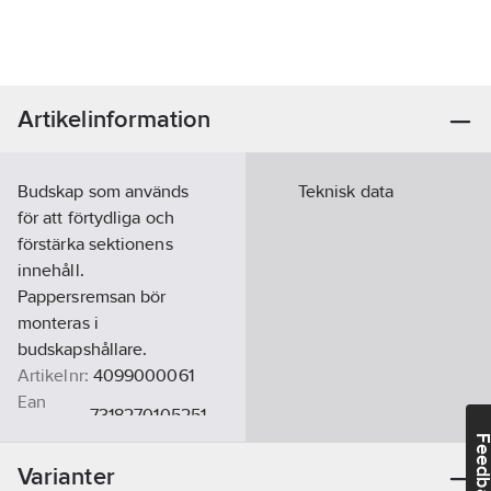
Artikelinformation
Budskap som används
Teknisk data
för att förtydliga och
förstärka sektionens
innehåll.
Pappersremsan bör
monteras i
budskapshållare.
Artikelnr:
4099000061
Ean
7318270105251
artikelnr:
Feedba
Materialklass
GZ50
Varianter