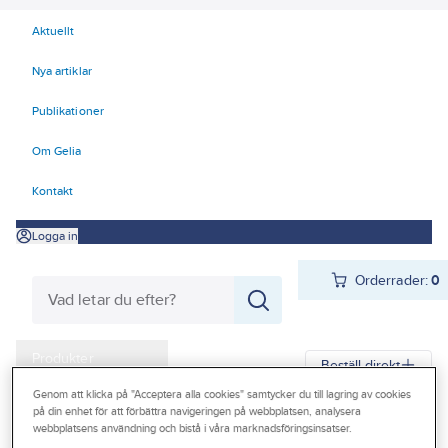
Aktuellt
Nya artiklar
Publikationer
Om Gelia
Kontakt
Logga in
Orderrader:
0
Produkter
Beställ direkt
Kampanjer
Genom att klicka på "Acceptera alla cookies" samtycker du till lagring av cookies
på din enhet för att förbättra navigeringen på webbplatsen, analysera
Gelia
Produkter
Gelia Butiksmaterial
Butikskommunikation
webbplatsens användning och bistå i våra marknadsföringsinsatser.
Outlet