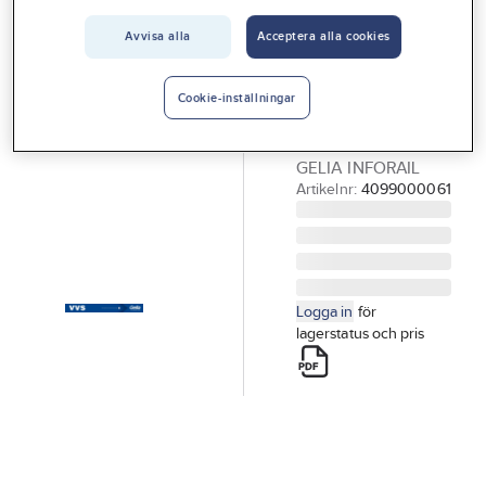
Vårt erbjudande
GELIA
Avvisa alla
Acceptera alla cookies
Budskap för
Interiör
90-sektion,
Handla hos oss
Cookie-inställningar
Gelia
Guider & inspiration
BUDSKAP VVS
GELIA INFORAIL
Vanliga frågor
Artikelnr:
4099000061
Logga in
för
lagerstatus och pris