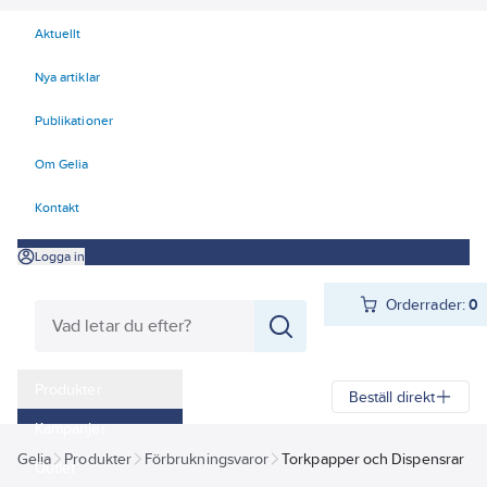
Aktuellt
Nya artiklar
Publikationer
Om Gelia
Kontakt
Logga in
Orderrader:
0
Produkter
Beställ direkt
Kampanjer
Gelia
Produkter
Förbrukningsvaror
Torkpapper och Dispensrar
Outlet