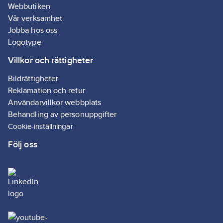
rengöringsdukar.
Webbutiken
Eftersom endast
Vår verksamhet
en duk matas ut i
Jobba hos oss
taget tar besökare
bara det de
Logotype
behöver, vilket
Villkor och rättigheter
bidrar till mindre
avfall. *(Life Cycle
Analysis) LCA
Bildrättigheter
genomförd av
Reklamation och retur
Essity och IVL
Användarvillkor webbplats
Svenska
Miljöinstitutet i april
Behandling av personuppgifter
2021.
Cookie-inställningar
Följ oss