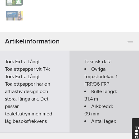
Artikelinformation
Tork Extra Långt
Teknisk data
Toalettpapper vit T4:
Övriga
Tork Extra Långt
förp.storlekar:
1
Toalettpapper har en
FRP/36 FRP
attraktiv design och
Rulle längd:
stora, långa ark. Det
31.4
m
passar
Arkbredd:
toalettutrymmen med
99
mm
låg besöksfrekvens
Antal lager:
som kräver både
2
Feedba
prestanda och
Antal ark: