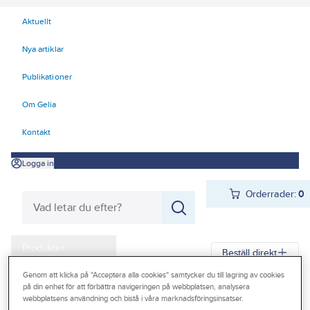
Aktuellt
Nya artiklar
Publikationer
Om Gelia
Kontakt
Logga in
Orderrader:
0
Produkter
Beställ direkt
Kampanjer
Genom att klicka på "Acceptera alla cookies" samtycker du till lagring av cookies
på din enhet för att förbättra navigeringen på webbplatsen, analysera
Gelia
Produkter
Förbrukningsvaror
Torkpapper och Dispensrar
Outlet
webbplatsens användning och bistå i våra marknadsföringsinsatser.
Toalettpapper