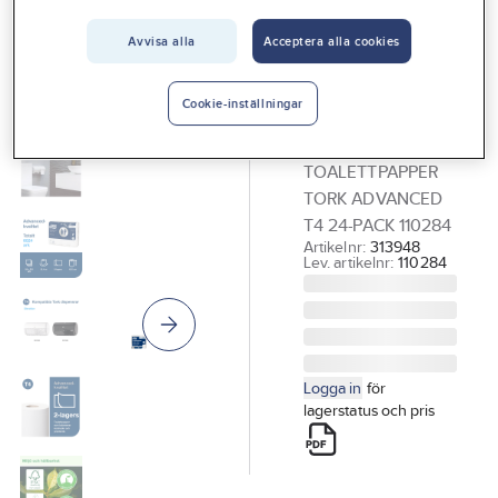
Vårt erbjudande
Avvisa alla
Acceptera alla cookies
TORK
Interiör
Toalettpapper
Handla hos oss
Tork
Cookie-inställningar
Advanced T4
Guider & inspiration
TOALETTPAPPER
Vanliga frågor
TORK ADVANCED
T4 24-PACK 110284
Artikelnr:
313948
Lev. artikelnr:
110284
Logga in
för
lagerstatus och pris