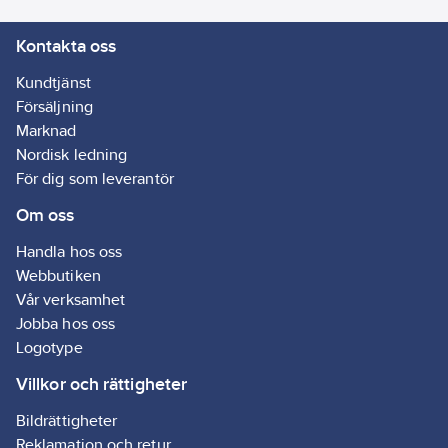
*Vi ersätter fossil
Kontakta oss
naturgas med hållbar
biogas under normala
Kundtjänst
driftförhållanden (dvs.
Försäljning
utom vid till exempel
Marknad
underhållsstopp och
Nordisk ledning
uppstart) samt
För dig som leverantör
använder certifierad
Om oss
förnybar el vid bruket i
Lilla Edet.
Handla hos oss
Artikelnr:
313948
Webbutiken
Lev. artikelnr:
110284
Vår verksamhet
Ean
7322540493948
Jobba hos oss
artikelnr:
Logotype
Materialklass
TG2100
Villkor och rättigheter
Bildrättigheter
Reklamation och retur