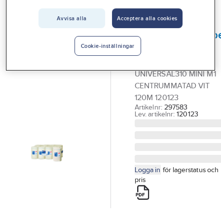
Vårt erbjudande
Avvisa alla
Acceptera alla cookies
TORK
Interiör
Avtorkningspapp
Handla hos oss
Tork M1
Cookie-inställningar
TORKRULLE
Guider & inspiration
UNIVERSAL310 MINI M1
Vanliga frågor
CENTRUMMATAD VIT
120M 120123
Artikelnr:
297583
Lev. artikelnr:
120123
Logga in
för lagerstatus och
pris