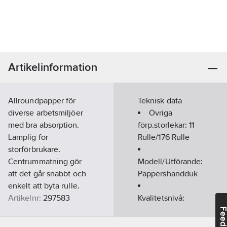
Artikelinformation
Allroundpapper för
Teknisk data
diverse arbetsmiljöer
Övriga
med bra absorption.
förp.storlekar:
11
Lämplig för
Rulle/176 Rulle
storförbrukare.
Centrummatning gör
Modell/Utförande:
att det går snabbt och
Pappershandduk
enkelt att byta rulle.
Artikelnr:
297583
Kvalitetsnivå:
Lev. artikelnr:
120123
Universal
Feedba
Ean