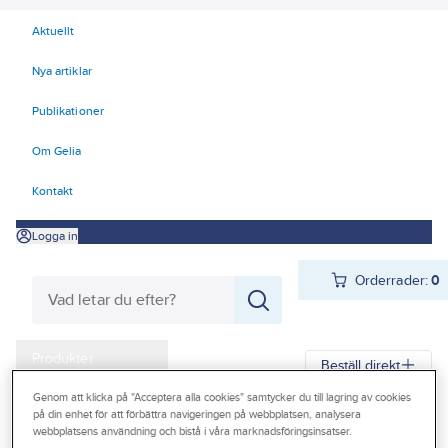
Aktuellt
Nya artiklar
Publikationer
Om Gelia
Kontakt
Logga in
Orderrader:
0
Produkter
Beställ direkt
Kampanjer
Genom att klicka på "Acceptera alla cookies" samtycker du till lagring av cookies
på din enhet för att förbättra navigeringen på webbplatsen, analysera
Gelia
Produkter
Förbrukningsvaror
Torkpapper och Dispensrar
Outlet
webbplatsens användning och bistå i våra marknadsföringsinsatser.
Industritorkduk-rullar